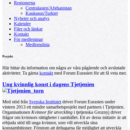
Regionerna
Centralasien/Afghanistan
Kaukasus/Turkiet
Nyheter och analys
Kalender
Filer och länkar
Kontakt
För medlemmar
Medlemslista
Projekt
Här hittar du information om några av våra pågående och avslutade
aktiviteter. Ta gärna
kontakt
med Forum Eurasien för att få veta mer.
Ung kvinnlig konst i dagens Tjetjenien
Med stöd från
Svenska Institutet
driver Forum Eurasien under
vintern 2013 ett mindre samarbetsprojekt med partners i Tjetjenien.
Organisationen
Kvinnor för utveckling
i tjetjenska Groznyj driver
frågor om kvinnors rättigheter i samhället. Ett av deras initiativ är att
erbjuda stöd till unga kvinnor, som vill utveckla sina
konstambitioner. Förutom att deltagarna får möjlighet att utveckla