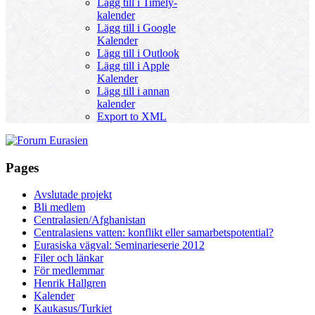
Lägg till i Timely-
kalender
Lägg till i Google
Kalender
Lägg till i Outlook
Lägg till i Apple
Kalender
Lägg till i annan
kalender
Export to XML
Pages
Avslutade projekt
Bli medlem
Centralasien/Afghanistan
Centralasiens vatten: konflikt eller samarbetspotential?
Eurasiska vägval: Seminarieserie 2012
Filer och länkar
För medlemmar
Henrik Hallgren
Kalender
Kaukasus/Turkiet