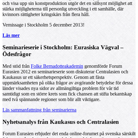
och visa upp sin konstproduktion utgör det en sällsynt möjlighet att
stärka möjligheterna till personlig utveckling i ett samhälle, där
kvinnors rättigheter kringskärs från flera håll.
Vernissage i Stockholm 5 december 2013!
Läs mer
Seminarieserie i Stockholm: Eurasiska Vägval –
Ödesfrågor
Med stöd från
Folke Bernadotteakademin
genomförde Forum
Eurasien 2012 en seminarieserie som diskuterar Centralasien och
Kaukasus ur ett säkerhetsperspektiv. Genom att fästa
uppmärksamheten på olika frågor av avgörande betydelse för dessa
länder visades nya sidor av allmängiltiga problem för vår tid
samtidigt som en större krets som fick chansen att stifta bekantskap
med två spännande regioner som blir allt viktigare.
Läs sammanfattning från seminarierna
Nyhetsanalys från Kaukasus och Centralasien
Forum Eurasien erbjuder det enda online-forumet på svenska särskilt