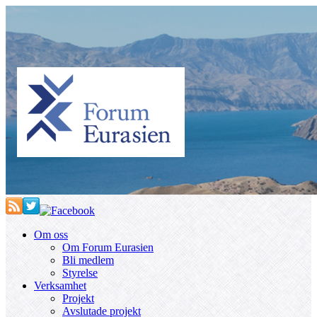
Om oss
Om Forum Eurasien
Bli medlem
Styrelse
Verksamhet
Projekt
Avslutade projekt