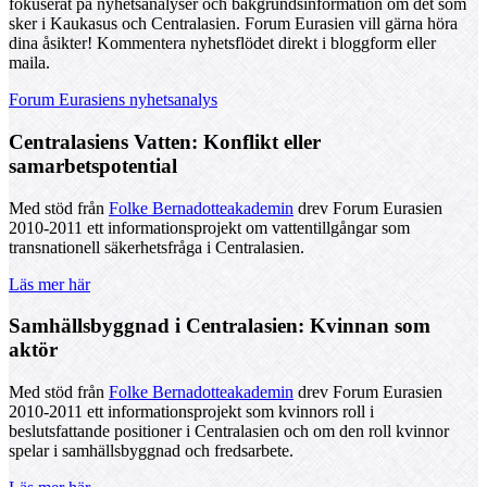
fokuserat på nyhetsanalyser och bakgrundsinformation om det som
sker i Kaukasus och Centralasien. Forum Eurasien vill gärna höra
dina åsikter! Kommentera nyhetsflödet direkt i bloggform eller
maila.
Forum Eurasiens nyhetsanalys
Centralasiens Vatten: Konflikt eller
samarbetspotential
Med stöd från
Folke Bernadotteakademin
drev Forum Eurasien
2010-2011 ett informationsprojekt om vattentillgångar som
transnationell säkerhetsfråga i Centralasien.
Läs mer här
Samhällsbyggnad i Centralasien: Kvinnan som
aktör
Med stöd från
Folke Bernadotteakademin
drev Forum Eurasien
2010-2011 ett informationsprojekt som kvinnors roll i
beslutsfattande positioner i Centralasien och om den roll kvinnor
spelar i samhällsbyggnad och fredsarbete.