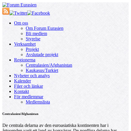
Om oss
Om Forum Eurasien
Bli medlem
Styrelse
Verksamhet
Projekt
Avslutade projekt
Regionerna
Centralasien/Afghanistan
Kaukasus/Turkiet
Nyheter och analys
Kalender
Filer och länkar
Kontakt
För medlemmar
Medlemslista
Centralasien/Afghanistan
De centrala delarna av den euroasiatiska kontinenten har i
årtusenden varit ett land av korsvägar. De nordliga delarna har