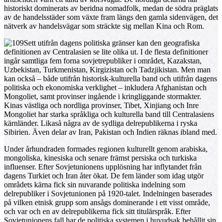
historiskt dominerats av beridna nomadfolk, medan de södra präglats
av de handelsstäder som växte fram längs den gamla sidenvägen, det
nätverk av handelsvägar som sträckte sig mellan Kina och Rom.
Sett utifrån dagens politiska gränser kan den geografiska
definitionen av Centralasien se lite olika ut. I de flesta definitioner
ingår samtliga fem forna sovjetrepubliker i området, Kazakstan,
Uzbekistan, Turkmenistan, Kirgizistan och Tadzjikistan. Men man
kan också – både utifrån historisk-kulturella band och utifrån dagens
politiska och ekonomiska verklighet – inkludera Afghanistan och
Mongoliet, samt provinser ingående i kringliggande stormakter.
Kinas västliga och nordliga provinser, Tibet, Xinjiang och Inre
Mongoliet har starka språkliga och kulturella band till Centralasiens
kärnländer. Likaså några av de sydliga delrepublikerna i ryska
Sibirien. Även delar av Iran, Pakistan och Indien räknas ibland med.
Under århundraden formades regionen kulturellt genom arabiska,
mongoliska, kinesiska och senare främst persiska och turkiska
influenser. Efter Sovjetunionens upplösning har inflytandet från
dagens Turkiet och Iran åter ökat. De fem länder som idag utgör
områdets kärna fick sin nuvarande politiska indelning som
delrepubliker i Sovjetunionen på 1920-talet. Indelningen baserades
på vilken etnisk grupp som ansågs dominerande i ett visst område,
och var och en av delrepublikerna fick sitt titulärspråk. Efter
Sovjetunionens fall har de politiska systemen i huvudsak behållit sin