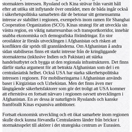
stormakters intressen. Ryssland och Kina strävar från varsitt håll
efter att utöka sitt inflytande över området, men de båda ingår också
i säkerhetspolitiska samarbeten där de betonar sitt gemensamma
intresse av stabilitet i regionen, exempelvis inom ramen för Shanghai
Cooperation Organization (SCO). Kinas strategi för att utveckla sin
västra region, en viktig naturresursbas och transportkorridor, innebär
snabba ekonomiska och demografiska förändringar. En stor
orosfaktor är förstås utvecklingen i Afghanistan och risken att
konflikten där sprids till grannländerna. Om Afghanistan å andra
sidan stabiliseras finns ett starkt intresse från de kringliggande
stormakterna (inklusive Indien och Pakistan) att stärka
handelsutbytet och bygga ut den regionala infrastrukturen. Det finns
därför starka argument för att betrakta Afghanistan som del i en
centralasiatisk helhet. Också USA har starka säkerhetspolitiska
intressen i regionen. För mobiliseringarna i Afghanistan används
baser i Kirgizistan och Uzbekistan. Men det finns även mer
långtgående säkerhetsfaktorer som gör det troligt att USA kommer
att eftersträva en fortsatt närvaro i regionen oavsett utvecklingen i
Afghanistan. En av dessa är naturligtvis Rysslands och kanske
framförallt Kinas expansiva ambitioner.
Fortsatt ekonomisk utveckling och ett ökat samarbete inom regionen
skulle dock kunna förvandla Centralasiens länder från brickor i
stormaktsspelet till aktörer i det strategiska centrum av Eurasien.