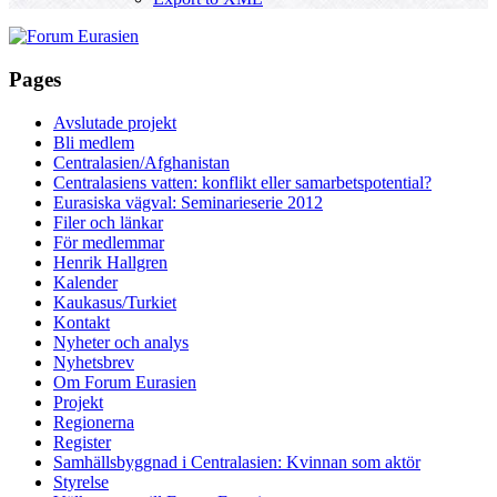
Pages
Avslutade projekt
Bli medlem
Centralasien/Afghanistan
Centralasiens vatten: konflikt eller samarbetspotential?
Eurasiska vägval: Seminarieserie 2012
Filer och länkar
För medlemmar
Henrik Hallgren
Kalender
Kaukasus/Turkiet
Kontakt
Nyheter och analys
Nyhetsbrev
Om Forum Eurasien
Projekt
Regionerna
Register
Samhällsbyggnad i Centralasien: Kvinnan som aktör
Styrelse