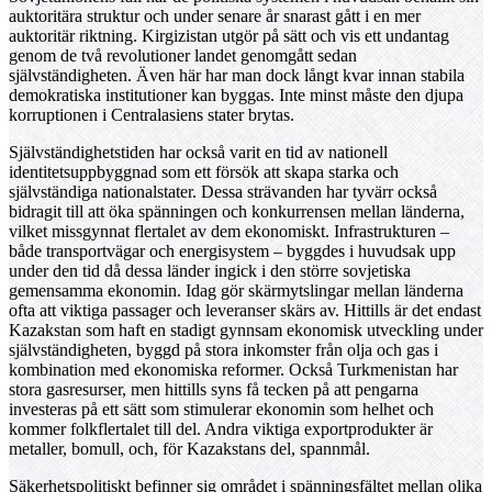
auktoritära struktur och under senare år snarast gått i en mer
auktoritär riktning. Kirgizistan utgör på sätt och vis ett undantag
genom de två revolutioner landet genomgått sedan
självständigheten. Även här har man dock långt kvar innan stabila
demokratiska institutioner kan byggas. Inte minst måste den djupa
korruptionen i Centralasiens stater brytas.
Självständighetstiden har också varit en tid av nationell
identitetsuppbyggnad som ett försök att skapa starka och
självständiga nationalstater. Dessa strävanden har tyvärr också
bidragit till att öka spänningen och konkurrensen mellan länderna,
vilket missgynnat flertalet av dem ekonomiskt. Infrastrukturen –
både transportvägar och energisystem – byggdes i huvudsak upp
under den tid då dessa länder ingick i den större sovjetiska
gemensamma ekonomin. Idag gör skärmytslingar mellan länderna
ofta att viktiga passager och leveranser skärs av. Hittills är det endast
Kazakstan som haft en stadigt gynnsam ekonomisk utveckling under
självständigheten, byggd på stora inkomster från olja och gas i
kombination med ekonomiska reformer. Också Turkmenistan har
stora gasresurser, men hittills syns få tecken på att pengarna
investeras på ett sätt som stimulerar ekonomin som helhet och
kommer folkflertalet till del. Andra viktiga exportprodukter är
metaller, bomull, och, för Kazakstans del, spannmål.
Säkerhetspolitiskt befinner sig området i spänningsfältet mellan olika