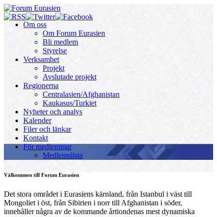
Om oss
Om Forum Eurasien
Bli medlem
Styrelse
Verksamhet
Projekt
Avslutade projekt
Regionerna
Centralasien/Afghanistan
Kaukasus/Turkiet
Nyheter och analys
Kalender
Filer och länkar
Kontakt
För medlemmar
Medlemslista
Välkommen till Forum Eurasien
Det stora området i Eurasiens kärnland, från Istanbul i väst till
Mongoliet i öst, från Sibirien i norr till Afghanistan i söder,
innehåller några av de kommande årtiondenas mest dynamiska