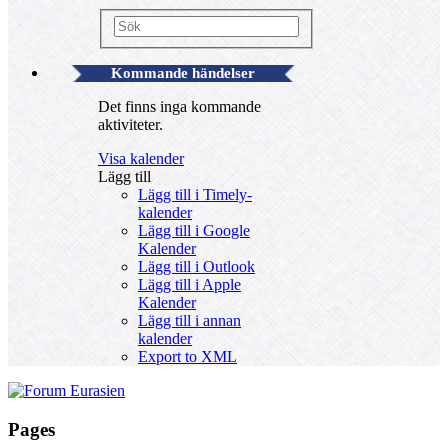
Kommande händelser
Det finns inga kommande
aktiviteter.
Visa kalender
Lägg till
Lägg till i Timely-
kalender
Lägg till i Google
Kalender
Lägg till i Outlook
Lägg till i Apple
Kalender
Lägg till i annan
kalender
Export to XML
Pages