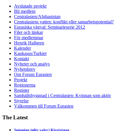
Avslutade projekt
Bli medlem
Centralasien/Afghanistan
Centralasiens vatten: konflikt eller samarbetspotential?
Eurasiska vägval: Seminarieserie 2012
Filer och länkar
För medlemmar
Henrik Hallgren
Kalender
Kaukasus/Turkiet
Kontakt
Nyheter och analys
Nyhetsbrev
Om Forum Eurasien
Projekt
Regionerna
Register
Samhällsbyggnad i Centralasien: Kvinnan som aktör
Styrelse
Välkommen till Forum Eurasien
The Latest
Spänning inför valet i Kirgizistan