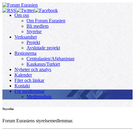
Om oss
Om Forum Eurasien
Bli medlem
Styrelse
Verksamhet
Projekt
Avslutade projekt
Regionerna
Centralasien/Afghanistan
Kaukasus/Turkiet
Nyheter och analys
Kalender
Filer och länkar
Kontakt
För medlemmar
Medlemslista
Styrelse
Forum Eurasiens styrelsemedlemmar.