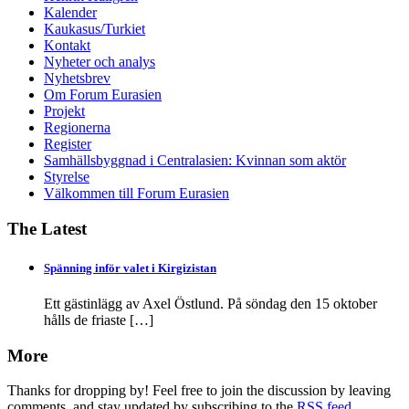
Kalender
Kaukasus/Turkiet
Kontakt
Nyheter och analys
Nyhetsbrev
Om Forum Eurasien
Projekt
Regionerna
Register
Samhällsbyggnad i Centralasien: Kvinnan som aktör
Styrelse
Välkommen till Forum Eurasien
The Latest
Spänning inför valet i Kirgizistan
Ett gästinlägg av Axel Östlund. På söndag den 15 oktober
hålls de friaste
[…]
More
Thanks for dropping by! Feel free to join the discussion by leaving
comments, and stay updated by subscribing to the
RSS feed
.