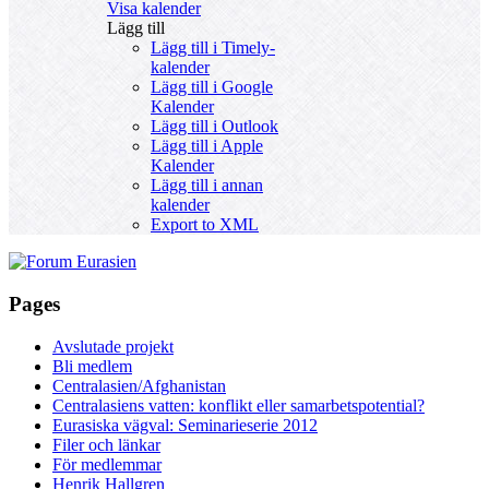
Visa kalender
Lägg till
Lägg till i Timely-
kalender
Lägg till i Google
Kalender
Lägg till i Outlook
Lägg till i Apple
Kalender
Lägg till i annan
kalender
Export to XML
Pages
Avslutade projekt
Bli medlem
Centralasien/Afghanistan
Centralasiens vatten: konflikt eller samarbetspotential?
Eurasiska vägval: Seminarieserie 2012
Filer och länkar
För medlemmar
Henrik Hallgren