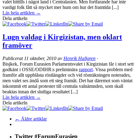
valet hittills i något land i Centralasien. Men fortfarande har inte
vanligt folk fått så mycket mer hum om hur det framtida [...]
Läs hela artiklen →
Dela artikeln
Lugn valdag i Kirgizistan, men oklart
framöver
Publicerat
11 oktober, 2010
av
Henrik Hallgren
·
Bisjkek, Forum Eurasien Parlamentsvalet i Kirgizistan får i stort sett
godkänt i OSSE/ODIHR:s preliminära
rapport
. Vissa problem med
framför allt uppblåsta röstlängder och vid rösträkningen noterades,
men valet ses ändå som ett steg framåt. Det har däremot som väntat
inkommit ett antal protester till centrala valnämnden, som skall
beaktas innan det slutliga resultatet [...]
Läs hela artiklen →
Dela artikeln
← Äldre artiklar
Twitter #ForumEurasien