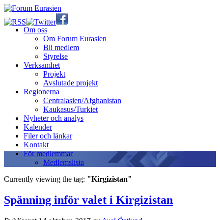
Om oss
Om Forum Eurasien
Bli medlem
Styrelse
Verksamhet
Projekt
Avslutade projekt
Regionerna
Centralasien/Afghanistan
Kaukasus/Turkiet
Nyheter och analys
Kalender
Filer och länkar
Kontakt
För medlemmar
Medlemslista
Currently viewing the tag:
"Kirgizistan"
Spänning inför valet i Kirgizistan