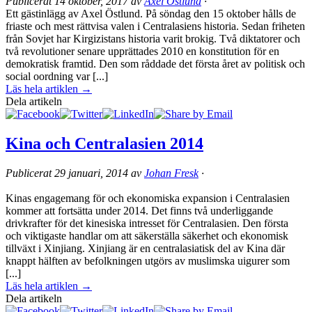
Publicerat
14 oktober, 2017
av
Axel Östlund
·
Ett gästinlägg av Axel Östlund. På söndag den 15 oktober hålls de
friaste och mest rättvisa valen i Centralasiens historia. Sedan friheten
från Sovjet har Kirgizistans historia varit brokig. Två diktatorer och
två revolutioner senare upprättades 2010 en konstitution för en
demokratisk framtid. Den som råddade det första året av politisk och
social oordning var [...]
Läs hela artiklen →
Dela artikeln
Kina och Centralasien 2014
Publicerat
29 januari, 2014
av
Johan Fresk
·
Kinas engagemang för och ekonomiska expansion i Centralasien
kommer att fortsätta under 2014. Det finns två underliggande
drivkrafter för det kinesiska intresset för Centralasien. Den första
och viktigaste handlar om att säkerställa säkerhet och ekonomisk
tillväxt i Xinjiang. Xinjiang är en centralasiatisk del av Kina där
knappt hälften av befolkningen utgörs av muslimska uigurer som
[...]
Läs hela artiklen →
Dela artikeln