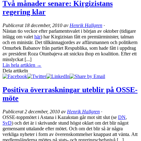
Två månader senare: Kirgizistans
regering klar
Publicerat
18 december, 2010
av
Henrik Hallgren
·
Nästan tio veckor efter parlamentsvalet i början av oktober (tidigare
inlägg om valet
här
) har Kirgizistan fått en premiärminister, talman
och en ministär. Det tillkännagjordes av affärsmannen och politikern
Omurbek Babanov från partiet Respublika, som hade fått i uppdrag
av president Roza Otunbajeva att snickra ihop en koalition. Efter ett
misslyckat [...]
Läs hela artiklen →
Dela artikeln
Positiva överraskningar uteblir på OSSE-
möte
Publicerat
2 december, 2010
av
Henrik Hallgren
·
OSSE-toppmötet i Astana i Kazakstan går mot sitt slut (se
DN
,
SvD
) och det är i skrivande stund högst oklart om det blir något
gemensamt uttalande efter mötet. Och om det blir så är några
verkliga nyheter i form av överenskommelser knappast att vänta. Att
medlemsländerna möttes på stats- och regeringschefsnivå [...]