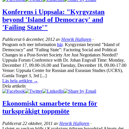
Konferens i Uppsala: "Kyrgyzstan
beyond 'Island of Democracy' and
'Failing State'"
Publicerat
6 december, 2012
av
Henrik Hallgren
·
Program och mer information
här
. Kyrgyzstan beyond ”Island of
Democracy” and ”Failing State”: Factoring Social and Political
Changes in a Post-Soviet Society Are Just Negotiators Needed?
Uppsala Forum Conference with Dr. Johan Engvall Time: Monday,
December 17, 09.00-16.00 and Tuesday, December 18, 09.00-17.00
Venue: Uppsala Centre for Russian and Eurasian Studies (UCRS),
Gamla Torget 3, 3rd [...]
Läs hela artiklen →
Dela artikeln
Ekonomiskt samarbete tema för
turkspråkigt toppmöte
Publicerat
22 oktober, 2011
av
Henrik Hallgren
·
I slutet av veckan hölls i Kazakstans tidigare huvudstad Almaty det