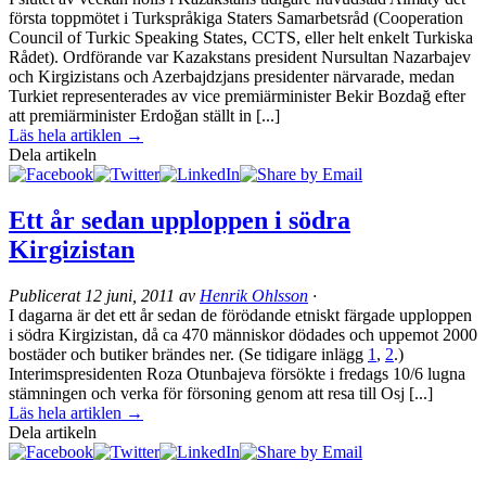
första toppmötet i Turkspråkiga Staters Samarbetsråd (Cooperation
Council of Turkic Speaking States, CCTS, eller helt enkelt Turkiska
Rådet). Ordförande var Kazakstans president Nursultan Nazarbajev
och Kirgizistans och Azerbajdzjans presidenter närvarade, medan
Turkiet representerades av vice premiärminister Bekir Bozdağ efter
att premiärminister Erdoğan ställt in [...]
Läs hela artiklen →
Dela artikeln
Ett år sedan upploppen i södra
Kirgizistan
Publicerat
12 juni, 2011
av
Henrik Ohlsson
·
I dagarna är det ett år sedan de förödande etniskt färgade upploppen
i södra Kirgizistan, då ca 470 människor dödades och uppemot 2000
bostäder och butiker brändes ner. (Se tidigare inlägg
1
,
2
.)
Interimspresidenten Roza Otunbajeva försökte i fredags 10/6 lugna
stämningen och verka för försoning genom att resa till Osj [...]
Läs hela artiklen →
Dela artikeln