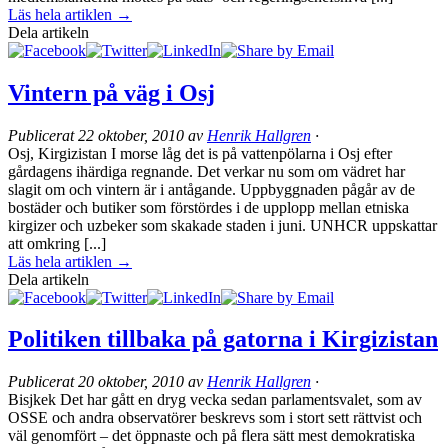
Läs hela artiklen →
Dela artikeln
Vintern på väg i Osj
Publicerat
22 oktober, 2010
av
Henrik Hallgren
·
Osj, Kirgizistan I morse låg det is på vattenpölarna i Osj efter
gårdagens ihärdiga regnande. Det verkar nu som om vädret har
slagit om och vintern är i antågande. Uppbyggnaden pågår av de
bostäder och butiker som förstördes i de upplopp mellan etniska
kirgizer och uzbeker som skakade staden i juni. UNHCR uppskattar
att omkring [...]
Läs hela artiklen →
Dela artikeln
Politiken tillbaka på gatorna i Kirgizistan
Publicerat
20 oktober, 2010
av
Henrik Hallgren
·
Bisjkek Det har gått en dryg vecka sedan parlamentsvalet, som av
OSSE och andra observatörer beskrevs som i stort sett rättvist och
väl genomfört – det öppnaste och på flera sätt mest demokratiska