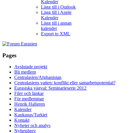
Kalender
Lägg till i Outlook
Lägg till i Apple
Kalender
Lägg till i annan
kalender
Export to XML
Pages
Avslutade projekt
Bli medlem
Centralasien/Afghanistan
Centralasiens vatten: konflikt eller samarbetspotential?
Eurasiska vägval: Seminarieserie 2012
Filer och länkar
För medlemmar
Henrik Hallgren
Kalender
Kaukasus/Turkiet
Kontakt
Nyheter och analys
Nyhetsbrev