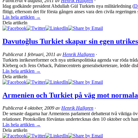
Publicerat
4 augusti, 2011
av
Henrik Hallgren
·
Idag godkände president Abdullah Gül Turkiets nya militärledning (
D
flitigt, eftersom det för första gången anses vara den civila regeringen 
Läs hela artiklen →
Dela artikeln
Davutoğlus Turkiet skapar sin egen utrike
Publicerat
1 februari, 2011
av
Henrik Hallgren
·
Turkiets inrikesreformer och nya utrikespolitiska agenda var röda trå
Kleberg och Jens Orback, Palmecentrets generalsekreterare, ledde diskus
Läs hela artiklen →
Dela artikeln
Armenien och Turkiet på väg mot normala 
Publicerat
4 oktober, 2009
av
Henrik Hallgren
·
De senaste dagarna har Armeniens parlament debatterat två viktiga öv
relationer. Protokollen förväntas undertecknas den 10 oktober och hand
Läs hela artiklen →
Dela artikeln