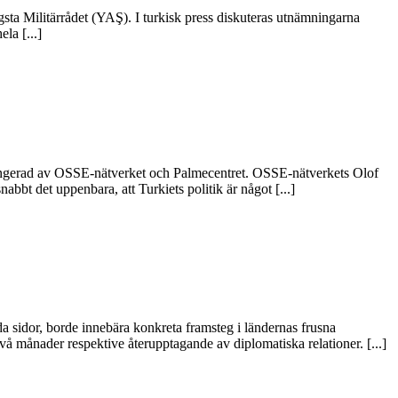
sta Militärrådet (YAŞ). I turkisk press diskuteras utnämningarna
la [...]
ngerad av OSSE-nätverket och Palmecentret. OSSE-nätverkets Olof
bbt det uppenbara, att Turkiets politik är något [...]
 sidor, borde innebära konkreta framsteg i ländernas frusna
vå månader respektive återupptagande av diplomatiska relationer. [...]