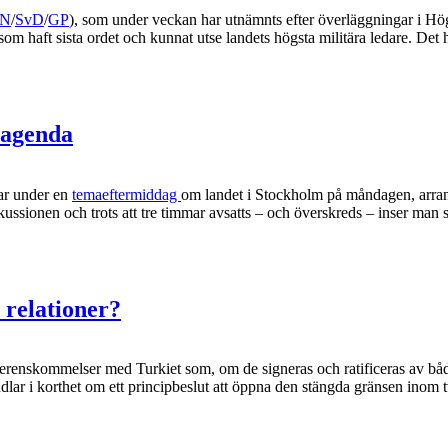
N
/
SvD
/
GP
), som under veckan har utnämnts efter överläggningar i Hög
som haft sista ordet och kunnat utse landets högsta militära ledare. Det he
sagenda
dar under en
temaeftermiddag
om landet i Stockholm på måndagen, arra
sionen och trots att tre timmar avsatts – och överskreds – inser man sna
relationer?
erenskommelser med Turkiet som, om de signeras och ratificeras av båda
lar i korthet om ett principbeslut att öppna den stängda gränsen inom t