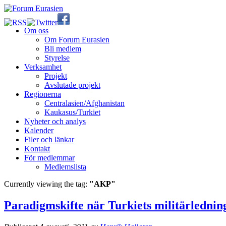
Om oss
Om Forum Eurasien
Bli medlem
Styrelse
Verksamhet
Projekt
Avslutade projekt
Regionerna
Centralasien/Afghanistan
Kaukasus/Turkiet
Nyheter och analys
Kalender
Filer och länkar
Kontakt
För medlemmar
Medlemslista
Currently viewing the tag:
"AKP"
Paradigmskifte när Turkiets militärledning