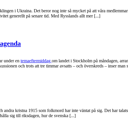
klingen i Ukraina. Det beror nog inte så mycket på att våra medlemmar o
vitet generellt på senare tid. Med Rysslands allt mer [...]
sagenda
dar under en
temaeftermiddag
om landet i Stockholm på måndagen, arra
sionen och trots att tre timmar avsatts – och överskreds – inser man sna
 andra kristna 1915 som folkmord har inte väntat på sig. Det har talats 
rhålla sig till riksdagen, hur de svenska [...]