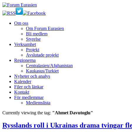
Om oss
Om Forum Eurasien
Bli medlem
Styrelse
Verksamhet
Projekt
Avslutade projekt
Regionerna
Centralasien/Afghanistan
Kaukasus/Turkiet
Nyheter och analys
Kalender
Filer och länkar
Kontakt
För medlemmar
Medlemslista
Currently viewing the tag:
"Ahmet Davutoglu"
Rysslands roll i Ukrainas drama tvingar fle