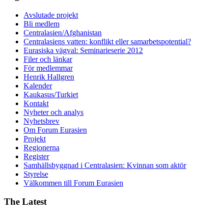
Avslutade projekt
Bli medlem
Centralasien/Afghanistan
Centralasiens vatten: konflikt eller samarbetspotential?
Eurasiska vägval: Seminarieserie 2012
Filer och länkar
För medlemmar
Henrik Hallgren
Kalender
Kaukasus/Turkiet
Kontakt
Nyheter och analys
Nyhetsbrev
Om Forum Eurasien
Projekt
Regionerna
Register
Samhällsbyggnad i Centralasien: Kvinnan som aktör
Styrelse
Välkommen till Forum Eurasien
The Latest