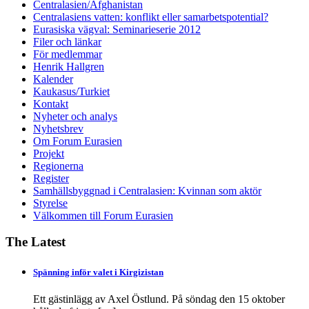
Centralasien/Afghanistan
Centralasiens vatten: konflikt eller samarbetspotential?
Eurasiska vägval: Seminarieserie 2012
Filer och länkar
För medlemmar
Henrik Hallgren
Kalender
Kaukasus/Turkiet
Kontakt
Nyheter och analys
Nyhetsbrev
Om Forum Eurasien
Projekt
Regionerna
Register
Samhällsbyggnad i Centralasien: Kvinnan som aktör
Styrelse
Välkommen till Forum Eurasien
The Latest
Spänning inför valet i Kirgizistan
Ett gästinlägg av Axel Östlund. På söndag den 15 oktober