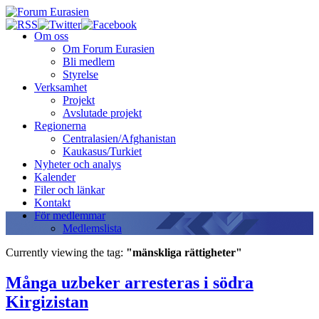
Om oss
Om Forum Eurasien
Bli medlem
Styrelse
Verksamhet
Projekt
Avslutade projekt
Regionerna
Centralasien/Afghanistan
Kaukasus/Turkiet
Nyheter och analys
Kalender
Filer och länkar
Kontakt
För medlemmar
Medlemslista
Currently viewing the tag:
"mänskliga rättigheter"
Många uzbeker arresteras i södra
Kirgizistan