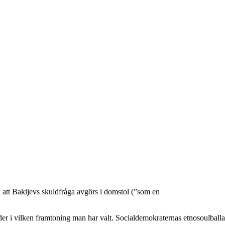
ill att Bakijevs skuldfråga avgörs i domstol (”som en
nader i vilken framtoning man har valt. Socialdemokraternas etnosoulball