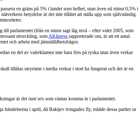
a passera en gräns på 5% i landet som helhet, utan även nå minst 0,5% i
tverkens betydelse är det inte tillåtet att ställa upp som självständig
minoriteter.
 till parlamentet (från en minst sagt låg nivå – efter valet 2005, som
ntressant utveckling, som
AKIpress
rapporterade om, är att ett antal
entet och arbeta med jämställdhetsfrågor.
 medan en del av valreklamen inte bara förs på ryska utan även verkar
skall tillåtas utrymme i media verkar i stort ha fungerat och det är en
rsökningar är det runt sex som väntas komma in i parlamentet.
 händelserna i april, då Bakijev tvingades fly, trädde dessa partier ur
.