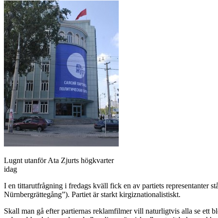
Lugnt utanför Ata Zjurts högkvarter
idag
I en tittarutfrågning i fredags kväll fick en av partiets representanter 
Nürnbergrättegång”). Partiet är starkt kirgiznationalistiskt.
Skall man gå efter partiernas reklamfilmer vill naturligtvis alla se et