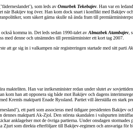
’fäderneslandet’), som leds av
Omurbek Tekebajev
.
Han var en ledand
t när Bakijev tog över. Han kom dock snart i konflikt med Bakijev och 
eranpolitiker, som säkert gärna skulle nå ända fram till premiärministe
s också komma in. Det leds sedan 1990-talet av
Almazbek Atambajev
, 
s med denne och utnämndes till premiärminister ett kort tag 2007.
ste att ge sig in i valkampen när registreringen startade med sitt parti
Ak
nära makteliten. Han var inrikesminister redan under slutet av sovjettiden
an kom han att opponera sig både mot Bakijev och dagens interimsrege
l med Kremls maktparti Enade Ryssland. Partiet vill återställa en stark 
nesland’), ett parti som associeras med tidigare presidenten Bakijev och 
dennes maktparti Ak-Zjol. Den största skandalen i valspurten inträffade 
 skickar anklagelser mot de övriga partierna. Under onsdagen stormades p
 Zjurt som direkta efterföljare till Bakijev-regimen och ansvariga för bl