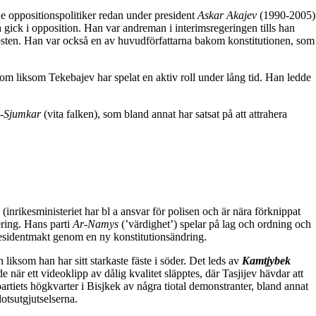
e oppositionspolitiker redan under president
Askar Akajev
(1990-2005)
gick i opposition. Han var andreman i interimsregeringen tills han
rposten. Han var också en av huvudförfattarna bakom konstitutionen, som
som liksom Tekebajev har spelat en aktiv roll under lång tid. Han ledde
-Sjumkar
(vita falken), som bland annat har satsat på att attrahera
 (inrikesministeriet har bl a ansvar för polisen och är nära förknippat
ring. Hans parti
Ar-Namys
(’värdighet’) spelar på lag och ordning och
presidentmakt genom en ny konstitutionsändring.
liksom han har sitt starkaste fäste i söder. Det leds av
Kamtjybek
när ett videoklipp av dålig kvalitet släpptes, där Tasjijev hävdar att
artiets högkvarter i Bisjkek av några tiotal demonstranter, bland annat
otsutgjutselserna.