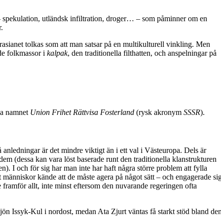
– spekulation, utländsk infiltration, droger… – som påminner om en
.
urasianet tolkas som att man satsar på en multikulturell vinkling. Men
nde folkmassor i
kalpak
, den traditionella filthatten, och anspelningar på
iga namnet
Union Frihet Rättvisa Fosterland
(rysk akronym
SSSR
).
nledningar är det mindre viktigt än i ett val i Västeuropa. Dels är
dem (dessa kan vara löst baserade runt den traditionella klanstrukturen
. I och för sig har man inte har haft några större problem att fylla
tt människor kände att de måste agera på något sätt – och engagerade si
e framför allt, inte minst eftersom den nuvarande regeringen ofta
sjön Issyk-Kul i nordost, medan Ata Zjurt väntas få starkt stöd bland de