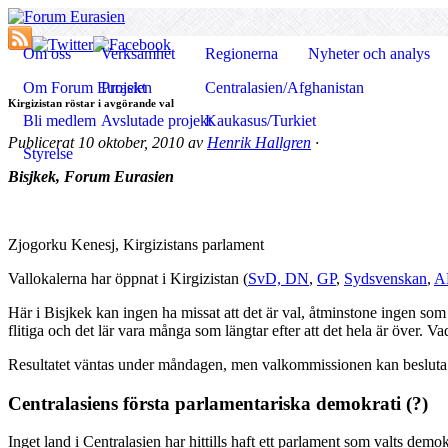
Om oss
Verksamhet
Regionerna
Nyheter och analys
Om Forum Eurasien
Projekt
Centralasien/Afghanistan
Kirgizistan röstar i avgörande val
Bli medlem
Avslutade projekt
Kaukasus/Turkiet
Publicerat
10 oktober, 2010
av
Henrik Hallgren
·
Styrelse
Bisjkek, Forum Eurasien
Zjogorku Kenesj, Kirgizistans parlament
Vallokalerna har öppnat i Kirgizistan (
SvD,
DN
,
GP
,
Sydsvenskan
,
A
Här i Bisjkek kan ingen ha missat att det är val, åtminstone ingen som s
flitiga och det lär vara många som längtar efter att det hela är över. 
Resultatet väntas under måndagen, men valkommissionen kan besluta a
Centralasiens första parlamentariska demokrati (?)
Inget land i Centralasien har hittills haft ett parlament som valts demokr