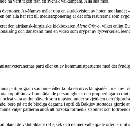
de ha varit tagen från en svensk valkampanj. Alla ska med.
ka övertoner. Ar-Namys målar upp en skräckvision av hoten mot landet 
n om alla har rätt till medieexponering är det ofta resurserna som avgör
gerat den afrikansk-kirgiziske kickboxaren
Alene Ofoyo
, vilket enligt E
 nationalsång och dansband med en video som dryper av fyrverkerier, lee
fghanistanveteranernas parti eller ett av kommunistpartierna med det fynd
inns partiprogram som innehåller konkreta utvecklingsidéer, men av två a
ov, utan uppifrån av framträdande personligheter och grupperingarna runt 
n också vara andra nätverk som uppstod under sovjettiden och frigörelsen)
de, bero på att de blodiga dagarna i april då Bakijev störtades gjorde a
minne väljer partierna ändå att försöka förmedla stabilitet och förtroend
stöd bland de välutbildade i Bisjkek och de mer välbärgade orterna runt 