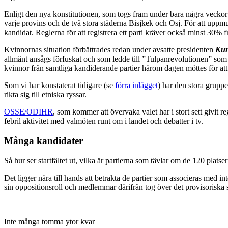
Enligt den nya konstitutionen, som togs fram under bara några veckor o
varje provins och de två stora städerna Bisjkek och Osj. För att uppmun
kandidat. Reglerna för att registrera ett parti kräver också minst 30%
Kvinnornas situation förbättrades redan under avsatte presidenten
Kur
allmänt ansågs förfuskat och som ledde till ”Tulpanrevolutionen” som 
kvinnor från samtliga kandiderande partier härom dagen möttes för att b
Som vi har konstaterat tidigare (se
förra inlägget
) har den stora gruppe
rikta sig till etniska ryssar.
OSSE/ODIHR
, som kommer att övervaka valet har i stort sett givit r
febril aktivitet med valmöten runt om i landet och debatter i tv.
Många kandidater
Så hur ser startfältet ut, vilka är partierna som tävlar om de 120 plat
Det ligger nära till hands att betrakta de partier som associeras med i
sin oppositionsroll och medlemmar därifrån tog över det provisoriska s
Inte många tomma ytor kvar