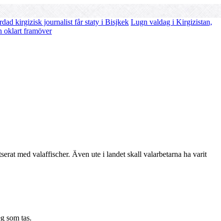
dad kirgizisk journalist får staty i Bisjkek
Lugn valdag i Kirgizistan,
 oklart framöver
tserat med valaffischer. Även ute i landet skall valarbetarna ha varit
eg som tas.