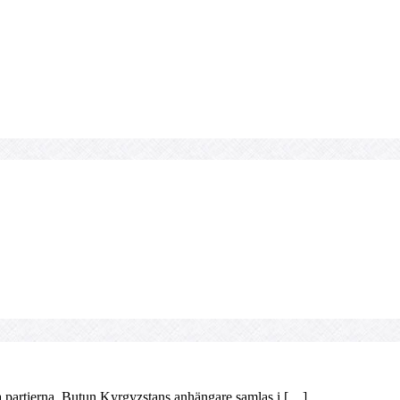
ika partierna. Butun Kyrgyzstans anhängare samlas i […]