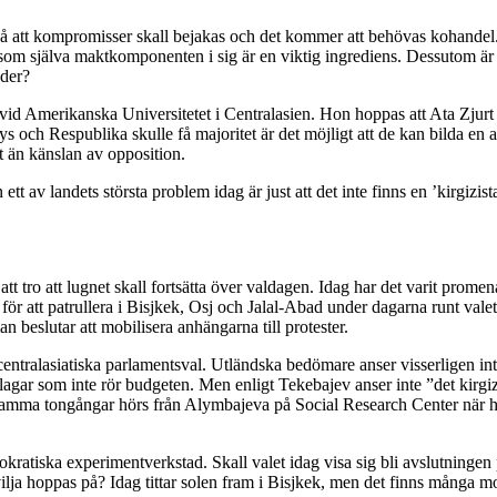
t så att kompromisser skall bejakas och det kommer att behövas kohandel
eftersom själva maktkomponenten i sig är en viktig ingrediens. Dessutom ä
öder?
vid Amerikanska Universitetet i Centralasien. Hon hoppas att Ata Zjurt 
 Respublika skulle få majoritet är det möjligt att de kan bilda en alli
mt än känslan av opposition.
tt av landets största problem idag är just att det inte finns en ’kirgizist
ning att tro att lugnet skall fortsätta över valdagen. Idag har det varit 
tt patrullera i Bisjkek, Osj och Jalal-Abad under dagarna runt valet. D
n beslutar att mobilisera anhängarna till protester.
r centralasiatiska parlamentsval. Utländska bedömare anser visserligen int
lagar som inte rör budgeten. Men enligt Tekebajev anser inte ”det kirgizi
amma tongångar hörs från Alymbajeva på Social Research Center när hon s
okratiska experimentverkstad. Skall valet idag visa sig bli avslutninge
vilja hoppas på? Idag tittar solen fram i Bisjkek, men det finns många m