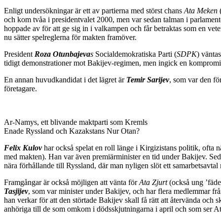
Enligt undersökningar är ett av partierna med störst chans
Ata Meken
(
och kom tvåa i presidentvalet 2000, men var sedan talman i parlamente
hoppade av för att ge sig in i valkampen och får betraktas som en vet
nu sätter spelreglerna för makten framöver.
President
Roza Otunbajeva
s
Socialdemokratiska Parti (
SDPK
) vänta
tidigt demonstrationer mot Bakijev-regimen, men ingick en kompromis
En annan huvudkandidat i det lägret är
Temir Sarijev
, som var den för
företagare.
Ar-Namys, ett blivande maktparti som Kremls
Enade Ryssland och Kazakstans Nur Otan?
Felix Kulov
har också spelat en roll länge i Kirgizistans politik, ofta 
med makten). Han var även premiärminister en tid under Bakijev. Sed
nära förhållande till Ryssland, där man nyligen slöt ett samarbetsavta
Framgångar är också möjligen att vänta för
Ata Zjurt
(också ung ’fäder
Tasjijev
, som var minister under Bakijev, och har flera medlemmar från 
han verkar för att den störtade Bakijev skall få rätt att återvända och
anhöriga till de som omkom i dödsskjutningarna i april och som ser Ata