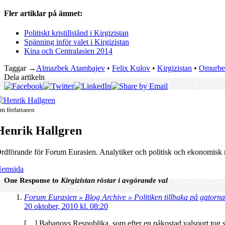
Fler artiklar på ämnet:
Politiskt kristillstånd i Kirgizistan
Spänning inför valet i Kirgizistan
Kina och Centralasien 2014
Taggar →
Almazbek Atambajev
•
Felix Kulov
•
Kirgizistan
•
Omurbe
Dela artikeln
m författaren
Henrik Hallgren
rdförande för Forum Eurasien. Analytiker och politisk och ekonomisk rå
emsida
One Response to
Kirgizistan röstar i avgörande val
Forum Eurasien » Blog Archive » Politiken tillbaka på gatorna 
20 oktober, 2010 kl. 08:20
[…] Babanovs Respublika, som efter en påkostad valspurt tog sig