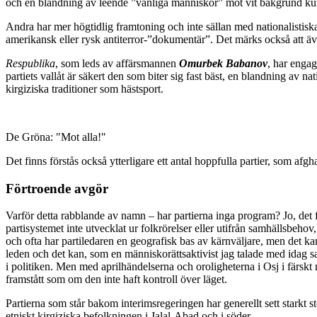
och en blandning av leende ”vanliga människor” mot vit bakgrund kun
Andra har mer högtidlig framtoning och inte sällan med nationalistis
amerikansk eller rysk antiterror-”dokumentär”. Det märks också att äve
Respublika
, som leds av affärsmannen
Omurbek Babanov
, har enga
partiets vallåt är säkert den som biter sig fast bäst, en blandning av
kirgiziska traditioner som hästsport.
De Gröna: "Mot alla!"
Det finns förstås också ytterligare ett antal hoppfulla partier, som a
Förtroende avgör
Varför detta rabblande av namn – har partierna inga program? Jo, det f
partisystemet inte utvecklat ur folkrörelser eller utifrån samhällsbeh
och ofta har partiledaren en geografisk bas av kärnväljare, men det ka
leden och det kan, som en människorättsaktivist jag talade med idag sa
i politiken. Men med aprilhändelserna och oroligheterna i Osj i färskt 
framstått som om den inte haft kontroll över läget.
Partierna som står bakom interimsregeringen har generellt sett starkt 
etniskt kirgiziska befolkningen i Jalal-Abad och i söder.