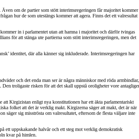
. Även om de partier som stött interimsregeringen får majoritet kommer
r frågan hur de som utestängs kommer att agera. Finns det ett valresultat
kommer in i parlamentet utan att hamna i majoritet och därför tvingas
ans för att stänga ute partierna som stött interimsregeringen, men det
ansk’ identitet, där alla känner sig inkluderade. Interimsregeringen har
promenadväder och det enda man ser är några människor med röda armbindlar,
en troligaste risken för att det skall uppstå oroligheter vore antaglige
e att Kirgizistan enligt nya konstitutionen har ett äkta parlamentariskt
ska folket att det är verklig makt. Kirgizerna säger att makt, det är när
äger sig misströsta om valresultatet, eftersom de flesta väljare inte
n på ett uppskakande halvår och ett steg mot verklig demokratisk
oln kvar på himlen.