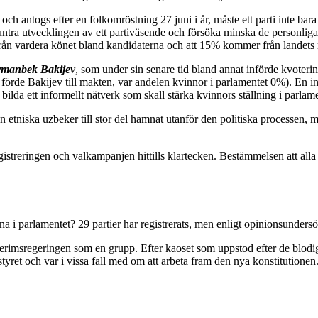
ch antogs efter en folkomröstning 27 juni i år, måste ett parti inte bar
tra utvecklingen av ett partiväsende och försöka minska de personliga nä
 från vardera könet bland kandidaterna och att 15% kommer från landets 
manbek Bakijev
, som under sin senare tid bland annat införde kvotering
förde Bakijev till makten, var andelen kvinnor i parlamentet 0%). En i
ilda ett informellt nätverk som skall stärka kvinnors ställning i parlam
n etniska uzbeker till stor del hamnat utanför den politiska processen,
egistreringen och valkampanjen hittills klartecken. Bestämmelsen att alla 
serna i parlamentet? 29 partier har registrerats, men enligt opinionsunde
nterimsregeringen som en grupp. Efter kaoset som uppstod efter de blodiga
tyret och var i vissa fall med om att arbeta fram den nya konstitutionen