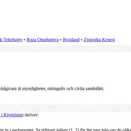
k Tekebajev
•
Roza Otunbajeva
•
Ryssland
•
Zjogorku Kenesj
dgivare åt myndigheter, näringsliv och civila samhället.
i Kirgizistan
skriver:
 in i parlamentet. Se tidigare inlägg (1, 2) för lite mer info om de ol