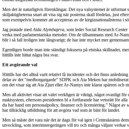
Men det är naturligtvis förenklingar. Det nya valsystemet är utforma
skiljaktigheterna snart att visa sig när posterna skall fördelas, just 
som exempelvis kommer att accepteras av de kirgiznationalisterna i s
Jag pratade med
Aida Alymbajeva
, som leder Social Research Center 
verka med parlamentariska metoder. Om de tillsammans med Ar-Namys och
blir i så fall troligen inte långvarigt; de har inte mycket mer gemensa
Egentligen borde man inte ständigt fokusera på etniska skillnader, men e
hittills inte hittat några bra svar.
Ett avgörande val
Hittills har det alltså varit relativt få incidenter och det finns anled
delar av det ”medborgargarde” SDPK och Ata Meken har mobiliserat för a
om det visar sig att Ata Zjurt eller Ar-Namys inte klarar spärren och ma
Men all aktivitet visar att valet verkligen är viktigt, något ovanligt fö
maktsystem, eftersom presidenten bl a fortfarande har vetorätt för alla 
du har hand om personalpolicy, finanser och licensiering.” Något av s
har tillräcklig utbildning för att avgöra vad som är bäst för landet.
Men så måste det vara när det är dags för val igen i Centralasiens dem
utveckling, som interimsregeringen vill tro och många väljare verkar 