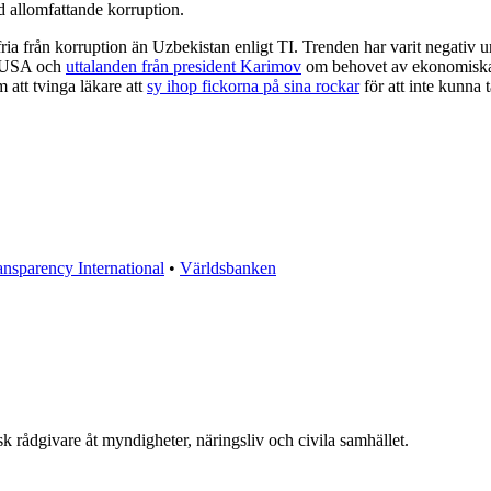
d allomfattande korruption.
ria från korruption än Uzbekistan enligt TI. Trenden har varit negativ u
U/USA och
uttalanden från president Karimov
om behovet av ekonomiska r
 att tvinga läkare att
sy ihop fickorna på sina rockar
för att inte kunna 
ansparency International
•
Världsbanken
 rådgivare åt myndigheter, näringsliv och civila samhället.