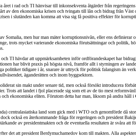
a året i rad och TI hänvisar till inkonsekventa åtgärder från regeringen
årt av den ekonomiska krisen och tvingats till lån och bidrag från Väst
isen i slutänden kan komma att visa sig få positiva effekter för korrupt
t av Somalia, men hur man mäter korruptionsnivån, eller ens definierar of
änge, trots mycket varierande ekonomiska förutsättningar och politik, hört
s.
ch TI hävdar att uppmärksamheten inför ordförandeskapet har bidragit ti
uptionen har blivit praxis på högsta nivå, framför allt i styrningen av l
ga politiker tidigare i år, snarare är uttryck för politisk falangism än ver
 tullväsendet, äganderätten och inom byggsektorn.
derat sin makt under senare tid, men också försökt introducera förbättr
r. Trots att landet i fjol placerade sig som ett av de tio mest reformvä
ka och ekonomiska eliten. Förutom detta har man, liksom på andra håll i 
ls enda) centralasiatiska land som gick med i WTO och genomförde då stor
 dock också en återkommande fråga för regeringen och president Bakij
ärkande av presidentmakten och de eventuella resultaten är svåra att fö
 efter det att president Berdymuchamedov kom till makten. Alla aspekter