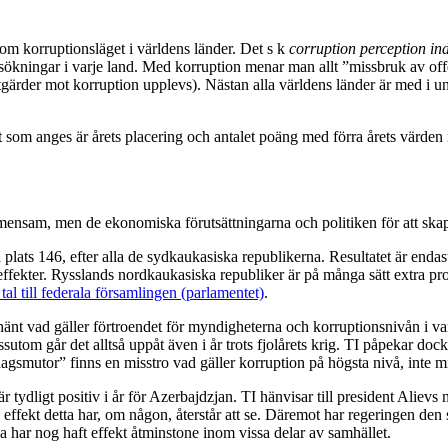
 om korruptionsläget i världens länder. Det s k
corruption perception in
ökningar i varje land. Med korruption menar man allt ”missbruk av offe
s åtgärder mot korruption upplevs). Nästan alla världens länder är med 
 som anges är årets placering och antalet poäng med förra årets värden
nsam, men de ekonomiska förutsättningarna och politiken för att skapa f
på plats 146, efter alla de sydkaukasiska republikerna. Resultatet är end
ffekter. Rysslands nordkaukasiska republiker är på många sätt extra pr
 tal till federala församlingen (parlamentet)
.
ar hänt vad gäller förtroendet för myndigheterna och korruptionsnivån i
tom går det alltså uppåt även i år trots fjolårets krig. TI påpekar doc
ardagsmutor” finns en misstro vad gäller korruption på högsta nivå, inte
n är tydligt positiv i år för Azerbajdzjan. TI hänvisar till president Ali
 effekt detta har, om någon, återstår att se. Däremot har regeringen den se
 har nog haft effekt åtminstone inom vissa delar av samhället.