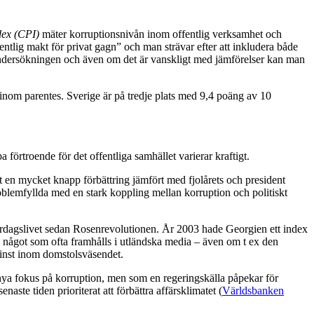
dex (CPI)
mäter korruptionsnivån inom offentlig verksamhet och
ntlig makt för privat gagn” och man strävar efter att inkludera både
i undersökningen och även om det är vanskligt med jämförelser kan man
 inom parentes. Sverige är på tredje plats med 9,4 poäng av 10
örtroende för det offentliga samhället varierar kraftigt.
ast en mycket knapp förbättring jämfört med fjolårets och president
oblemfyllda med en stark koppling mellan korruption och politiskt
 vardagslivet sedan Rosenrevolutionen. År 2003 hade Georgien ett index
k något som ofta framhålls i utländska media – även om t ex den
 minst inom domstolsväsendet.
evs nya fokus på korruption, men som en regeringskälla påpekar för
naste tiden prioriterat att förbättra affärsklimatet (
Världsbanken