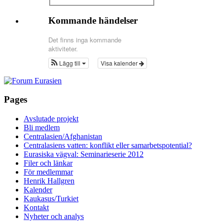
Kommande händelser
Det finns inga kommande
aktiviteter.
Lägg till
Visa kalender
Pages
Avslutade projekt
Bli medlem
Centralasien/Afghanistan
Centralasiens vatten: konflikt eller samarbetspotential?
Eurasiska vägval: Seminarieserie 2012
Filer och länkar
För medlemmar
Henrik Hallgren
Kalender
Kaukasus/Turkiet
Kontakt
Nyheter och analys