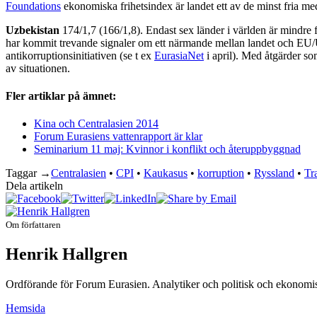
Foundations
ekonomiska frihetsindex är landet ett av de minst fria me
Uzbekistan
174/1,7 (166/1,8). Endast sex länder i världen är mindre f
har kommit trevande signaler om ett närmande mellan landet och E
antikorruptionsinitiativen (se t ex
EurasiaNet
i april). Med åtgärder som
av situationen.
Fler artiklar på ämnet:
Kina och Centralasien 2014
Forum Eurasiens vattenrapport är klar
Seminarium 11 maj: Kvinnor i konflikt och återuppbyggnad
Taggar →
Centralasien
•
CPI
•
Kaukasus
•
korruption
•
Ryssland
•
Tr
Dela artikeln
Om författaren
Henrik Hallgren
Ordförande för Forum Eurasien. Analytiker och politisk och ekonomisk
Hemsida