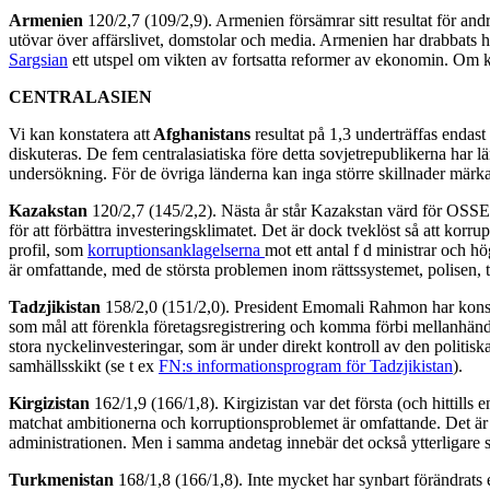
Armenien
120/2,7 (109/2,9). Armenien försämrar sitt resultat för andr
utövar över affärslivet, domstolar och media. Armenien har drabbats h
Sargsian
ett utspel om vikten av fortsatta reformer av ekonomin. Om kr
CENTRALASIEN
Vi kan konstatera att
Afghanistans
resultat på 1,3 underträffas endas
diskuteras. De fem centralasiatiska före detta sovjetrepublikerna har l
undersökning. För de övriga länderna kan inga större skillnader märka
Kazakstan
120/2,7 (145/2,2). Nästa år står Kazakstan värd för OSSE o
för att förbättra investeringsklimatet. Det är dock tveklöst så att korr
profil, som
korruptionsanklagelserna
mot ett antal f d ministrar och hö
är omfattande, med de största problemen inom rättssystemet, polisen,
Tadzjikistan
158/2,0 (151/2,0). President Emomali Rahmon har konsoli
som mål att förenkla företagsregistrering och komma förbi mellanhände
stora nyckelinvesteringar, som är under direkt kontroll av den politis
samhällsskikt (se t ex
FN:s informationsprogram för Tadzjikistan
).
Kirgizistan
162/1,9 (166/1,8). Kirgizistan var det första (och hittil
matchat ambitionerna och korruptionsproblemet är omfattande. Det är
administrationen. Men i samma andetag innebär det också ytterligare st
Turkmenistan
168/1,8 (166/1,8). Inte mycket har synbart förändrats