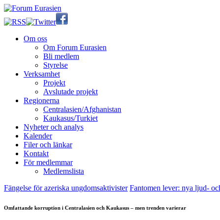
Om oss
Om Forum Eurasien
Bli medlem
Styrelse
Verksamhet
Projekt
Avslutade projekt
Regionerna
Centralasien/Afghanistan
Kaukasus/Turkiet
Nyheter och analys
Kalender
Filer och länkar
Kontakt
För medlemmar
Medlemslista
Fängelse för azeriska ungdomsaktivister
Fantomen lever: nya ljud- 
Omfattande korruption i Centralasien och Kaukasus – men trenden varierar