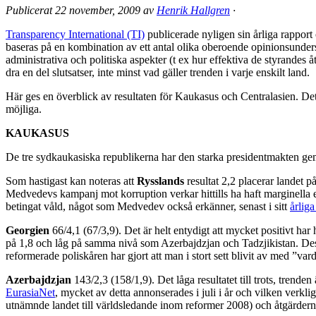
Publicerat
22 november, 2009
av
Henrik Hallgren
·
Transparency International (TI)
publicerade nyligen sin årliga rapport
baseras på en kombination av ett antal olika oberoende opinionsunders
administrativa och politiska aspekter (t ex hur effektiva de styrande
dra en del slutsatser, inte minst vad gäller trenden i varje enskilt land.
Här ges en överblick av resultaten för Kaukasus och Centralasien. Det
möjliga.
KAUKASUS
De tre sydkaukasiska republikerna har den starka presidentmakten geme
Som hastigast kan noteras att
Rysslands
resultat 2,2 placerar landet 
Medvedevs kampanj mot korruption verkar hittills ha haft marginella e
betingat våld, något som Medvedev också erkänner, senast i sitt
årliga
Georgien
66/4,1 (67/3,9). Det är helt entydigt att mycket positivt h
på 1,8 och låg på samma nivå som Azerbajdzjan och Tadzjikistan. Dessu
reformerade poliskåren har gjort att man i stort sett blivit av med ”v
Azerbajdzjan
143/2,3 (158/1,9). Det låga resultatet till trots, trende
EurasiaNet
, mycket av detta annonserades i juli i år och vilken verklig
utnämnde landet till världsledande inom reformer 2008) och åtgärderna