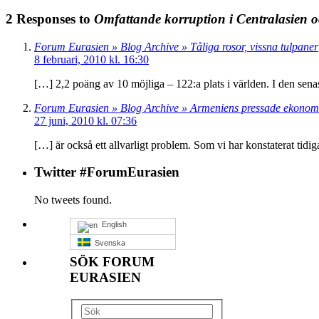
2 Responses to
Omfattande korruption i Centralasien 
Forum Eurasien » Blog Archive » Tåliga rosor, vissna tulpaner
8 februari, 2010 kl. 16:30
[…] 2,2 poäng av 10 möjliga – 122:a plats i världen. I den se
Forum Eurasien » Blog Archive » Armeniens pressade ekonomi 
27 juni, 2010 kl. 07:36
[…] är också ett allvarligt problem. Som vi har konstaterat tidi
Twitter #ForumEurasien
No tweets found.
English
Svenska
SÖK FORUM
EURASIEN