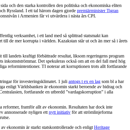
s sida och den starka kontrollen den politiska och ekonomiska eliten
 och Ryssland. I ett tal härom dagen gjorde
premiärminister Tigran
ionsnivån i Armenien får vi utvärdera i nästa års CPI.
fentlig verksamhet, i ett land med så splittrad statsmakt kan
 till de mer korrupta i världen. Kazakstan står ut och än mer så i årets
ll landets kraftigt förbättrade resultat, liksom regeringens program
andets inkomstströmmar. Det spekuleras också om att en del fall med hög
kliga reformintentioner. TI noterar att korruptionen trots allt fortfarande
ingar för investeringsklimatet. 1 juli
antogs t ex en lag
som bl a har
nliga enligt Världsbanken är ekonomin starkt beroende av bidrag och
Centralasien, fortfarande en utbredd ”vardagskorruption” i alla
a reformer, framför allt av ekonomin. Resultaten har dock inte
ev annonserade nyligen ett
nytt initiativ
för att strömlinjeforma
rutse.
 av ekonomin är starkt statskontrollerade och enligt
Heritage