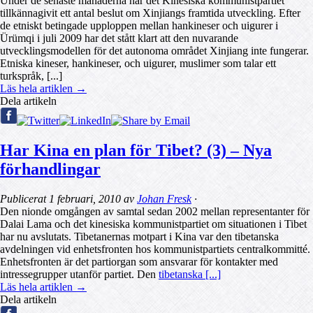
Under de senaste månaderna har det Kinesiska kommunistpartiet
tillkännagivit ett antal beslut om Xinjiangs framtida utveckling. Efter
de etniskt betingade upploppen mellan hankineser och uigurer i
Ürümqi i juli 2009 har det stått klart att den nuvarande
utvecklingsmodellen för det autonoma området Xinjiang inte fungerar.
Etniska kineser, hankineser, och uigurer, muslimer som talar ett
turkspråk, [...]
Läs hela artiklen →
Dela artikeln
Har Kina en plan för Tibet? (3) – Nya
förhandlingar
Publicerat
1 februari, 2010
av
Johan Fresk
·
Den nionde omgången av samtal sedan 2002 mellan representanter för
Dalai Lama och det kinesiska kommunistpartiet om situationen i Tibet
har nu avslutats. Tibetanernas motpart i Kina var den tibetanska
avdelningen vid enhetsfronten hos kommunistpartiets centralkommitté.
Enhetsfronten är det partiorgan som ansvarar för kontakter med
intressegrupper utanför partiet. Den
tibetanska [...]
Läs hela artiklen →
Dela artikeln