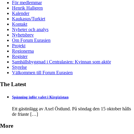
För medlemmar
Henrik Hallgren
Kalender
Kaukasus/Turkiet
Kontakt
Nyheter och analys
Nyhetsbrev
Om Forum Eurasien
Projekt
Regionerna
Register
Samhällsbyggnad i Centralasien: Kvinnan som aktör
Styrelse
Välkommen till Forum Eurasien
The Latest
Spänning inför valet i Kirgizistan
Ett gästinlägg av Axel Östlund. På söndag den 15 oktober hålls
de friaste
[…]
More