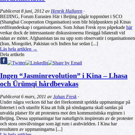
Publicerat
8 juni, 2012
av
Henrik Hallgren
·
BEIJING, Forum Eurasien Här i Beijing pågår toppmötet i SCO
(Shanghai Cooperation Organisation) som blir höjdpunkten på Kinas
ordförandeskap i organisationen. Som Johan Fresk nyss påpekade
här
verkar dock de intressantaste diskussionerna försiggå bilateralt vid
sidan av mötet. Afghanistan tas nu upp som observatör i organisationen
(Iran, Mongoliet, Pakistan och Indien har sedan [...]
Läs hela artiklen →
Dela artikeln
Ingen “Jasminrevolution” i Kina – Lhasa
och Ürümqi hårdbevakas
Publicerat
6 mars, 2011
av
Johan Fresk
·
Under några veckors tid har det förekommit spridda uppmaningar på
Internet i och utanför Kina att folk på söndagarna skall samlas på
utvalda platser för att protestera mot den kommunistiska regimen i
Beijing. Dessa uppmaningar har naturligtvis inspirerats av de protester
och stora omvälvningar som ägt rum i arabvärlden. I Kina har
resultaten av uppmaningarna [...]
Läs hela artiklen →