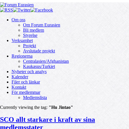
Om oss
Om Forum Eurasien
Bli medlem
Styrelse
Verksamhet
Projekt
Avslutade projekt
Regionerna
Centralasien/Afghanistan
Kaukasus/Turkiet
Nyheter och analys
Kalender
Filer och länkar
Kontakt
För medlemmar
Medlemslista
Currently viewing the tag:
"Hu Jintao"
SCO allt starkare i kraft av sina
medlemsstater