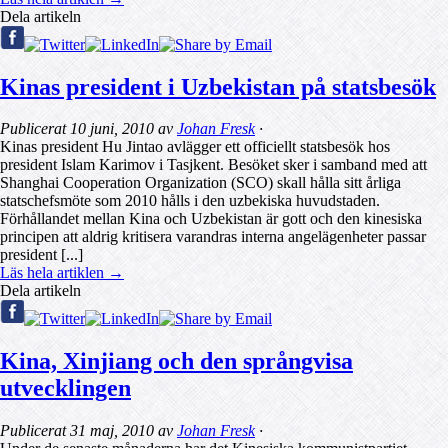
Dela artikeln
Kinas president i Uzbekistan på statsbesök
Publicerat
10 juni, 2010
av
Johan Fresk
·
Kinas president Hu Jintao avlägger ett officiellt statsbesök hos
president Islam Karimov i Tasjkent. Besöket sker i samband med att
Shanghai Cooperation Organization (SCO) skall hålla sitt årliga
statschefsmöte som 2010 hålls i den uzbekiska huvudstaden.
Förhållandet mellan Kina och Uzbekistan är gott och den kinesiska
principen att aldrig kritisera varandras interna angelägenheter passar
president [...]
Läs hela artiklen →
Dela artikeln
Kina, Xinjiang och den språngvisa
utvecklingen
Publicerat
31 maj, 2010
av
Johan Fresk
·