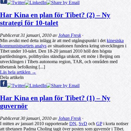
Har Kina en plan för Tibet? (2) – Ny
strategi för 10-talet
Publicerat
31 januari, 2010
av
Johan Fresk
·
Min avsikt med detta inlägg är att med utgångspunkt i det
kinesiska
kommunistpartiets analys
av situationen fundera kring utvecklingen i
Tibet under 10-talet. Den 18-20 januari 2010 höll den högsta
partiledningen, politbyråns ständiga utskott, ett möte i Beijing om
utvecklingen i Tibets autonoma region, TAR, och områden med
tibetansk befolkning [...]
Läs hela artiklen →
Dela artikeln
Har Kina en plan för Tibet? (1) – Ny
guvernör
Publicerat
30 januari, 2010
av
Johan Fresk
·
I mitten av januari 2010 rapporterade
DN
,
SvD
och
GP
i korta notiser
att tibetanen Padma Choling tagit över posten som guvernör i Tibet.