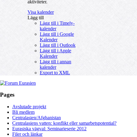
aktiviteter.
Visa kalender
Lägg till
Lägg till i Timely-
kalender
Lägg till i Google
Kalender
Lägg till i Outlook
Lägg till i Apple
Kalender
Lägg till i annan
kalender
Export to XML
Pages
Avslutade projekt
Bli medlem
Centralasien/Afghanistan
Centralasiens vatten: konflikt eller samarbetspotential?
Eurasiska vägval: Seminarieserie 2012
Filer och länkar