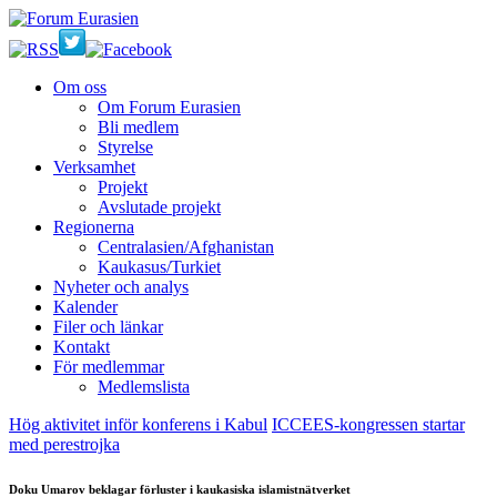
Om oss
Om Forum Eurasien
Bli medlem
Styrelse
Verksamhet
Projekt
Avslutade projekt
Regionerna
Centralasien/Afghanistan
Kaukasus/Turkiet
Nyheter och analys
Kalender
Filer och länkar
Kontakt
För medlemmar
Medlemslista
Hög aktivitet inför konferens i Kabul
ICCEES-kongressen startar
med perestrojka
Doku Umarov beklagar förluster i kaukasiska islamistnätverket