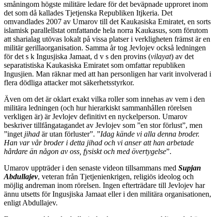
småningom högste militäre ledare för det beväpnade upproret inom
det som då kallades Tjetjenska Republiken Itjkeria. Det
omvandlades 2007 av Umarov till det Kaukasiska Emiratet, en sorts
islamisk parallellstat omfattande hela norra Kaukasus, som förutom
att sharialag utövas lokalt på vissa platser i verkligheten främst är en
militär gerillaorganisation. Samma år tog Jevlojev också ledningen
för det s k Ingusjiska Jamaat, d v s den provins (
vilayat
) av det
separatistiska Kaukasiska Emiratet som omfattar republiken
Ingusjien. Man räknar med att han personligen har varit involverad i
flera dödliga attacker mot säkerhetsstyrkor.
Även om det är oklart exakt vilka roller som innehas av vem i den
militära ledningen (och hur hierarkiskt sammanhållen rörelsen
verkligen är) är Jevlojev definitivt en nyckelperson. Umarov
beskriver tillfångatagandet av Jevlojev som ”en stor förlust”, men
”inget
jihad
är utan förluster”. ”
Idag kände vi alla denna broder.
Han var vår broder i detta jihad och vi anser att han arbetade
hårdare än någon av oss, fysiskt och med övertygelse
”.
Umarov uppträder i den senaste videon tillsammans med
Supjan
Abdullajev
, veteran från Tjetjenienkrigen, religiös ideolog och
möjlig andreman inom rörelsen. Ingen efterträdare till Jevlojev har
ännu utsetts för Ingusjiska Jamaat eller i den militära organisationen,
enligt Abdullajev.