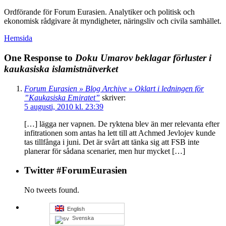
Ordförande för Forum Eurasien. Analytiker och politisk och
ekonomisk rådgivare åt myndigheter, näringsliv och civila samhället.
Hemsida
One Response to
Doku Umarov beklagar förluster i
kaukasiska islamistnätverket
Forum Eurasien » Blog Archive » Oklart i ledningen för
”Kaukasiska Emiratet”
skriver:
5 augusti, 2010 kl. 23:39
[…] lägga ner vapnen. De ryktena blev än mer relevanta efter
infitrationen som antas ha lett till att Achmed Jevlojev kunde
tas tillfånga i juni. Det är svårt att tänka sig att FSB inte
planerar för sådana scenarier, men hur mycket […]
Twitter #ForumEurasien
No tweets found.
English
Svenska