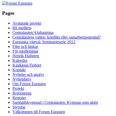
Pages
Avslutade projekt
Bli medlem
Centralasien/Afghanistan
Centralasiens vatten: konflikt eller samarbetspotential?
Eurasiska vägval: Seminarieserie 2012
Filer och länkar
För medlemmar
Henrik Hallgren
Kalender
Kaukasus/Turkiet
Kontakt
Nyheter och analys
Nyhetsbrev
Om Forum Eurasien
Projekt
Regionerna
Register
Samhällsbyggnad i Centralasien: Kvinnan som aktör
Styrelse
Välkommen till Forum Eurasien