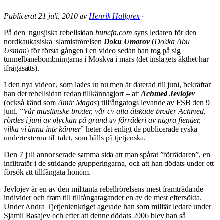
Publicerat
21 juli, 2010
av
Henrik Hallgren
·
På den ingusjiska rebellsidan
hunafa.com
syns ledaren för den
nordkaukasiska islamiströrelsen
Doku Umarov
(
Dokka Abu
Usman
) för första gången i en video sedan han tog på sig
tunnelbanebombningarna i Moskva i mars (det inslagets äkthet har
ifrågasatts).
I den nya videon, som lades ut nu men är daterad till juni, bekräftar
han det rebellsidan redan tillkännagjort – att
Achmed Jevlojev
(också känd som
Amir Magas
) tillfångatogs levande av FSB den 9
juni. ”
Vår muslimske broder, vår av alla älskade broder Achmed,
rördes i juni av olyckan på grund av förräderi av några fiender,
vilka vi ännu inte känner
” heter det enligt de publicerade ryska
undertexterna till talet, som hålls på tjetjenska.
Den 7 juli annonserade samma sida att man spårat ”förrädaren”, en
infiltratör i de stridande grupperingarna, och att han dödats under ett
försök att tillfångata honom.
Jevlojev är en av den militanta rebellrörelsens mest framträdande
individer och fram till tillfångatagandet en av de mest eftersökta.
Under Andra Tjetjenienkriget agerade han som militär ledare under
Sjamil Basajev och efter att denne dödats 2006 blev han så