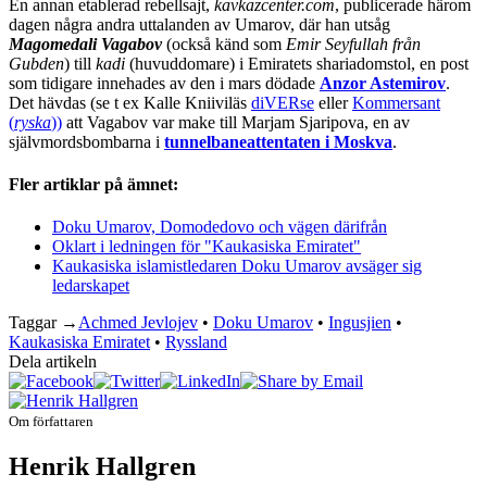
En annan etablerad rebellsajt,
kavkazcenter.com
, publicerade härom
dagen några andra uttalanden av Umarov, där han utsåg
Magomedali Vagabov
(också känd som
Emir Seyfullah från
Gubden
) till
kadi
(huvuddomare) i Emiratets shariadomstol, en post
som tidigare innehades av den i mars dödade
Anzor Astemirov
.
Det hävdas (se t ex Kalle Kniiviläs
diVERse
eller
Kommersant
(
ryska
))
att Vagabov var make till Marjam Sjaripova, en av
självmordsbombarna i
tunnelbaneattentaten i Moskva
.
Fler artiklar på ämnet:
Doku Umarov, Domodedovo och vägen därifrån
Oklart i ledningen för "Kaukasiska Emiratet"
Kaukasiska islamistledaren Doku Umarov avsäger sig
ledarskapet
Taggar →
Achmed Jevlojev
•
Doku Umarov
•
Ingusjien
•
Kaukasiska Emiratet
•
Ryssland
Dela artikeln
Om författaren
Henrik Hallgren