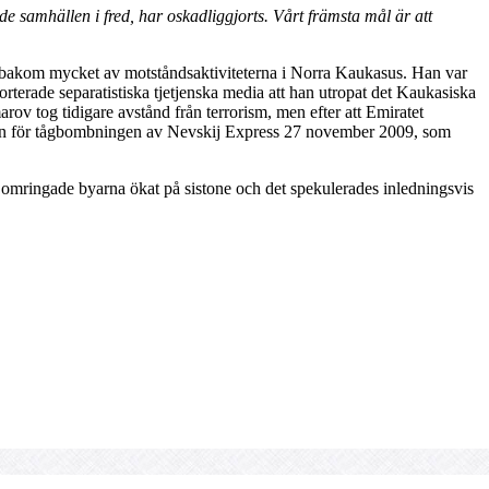
 samhällen i fred, har oskadliggjorts. Vårt främsta mål är att
 bakom mycket av motståndsaktiviteterna i Norra Kaukasus. Han var
rterade separatistiska tjetjenska media att han utropat det Kaukasiska
v tog tidigare avstånd från terrorism, men efter att Emiratet
ulden för tågbombningen av Nevskij Express 27 november 2009, som
e omringade byarna ökat på sistone och det spekulerades inledningsvis