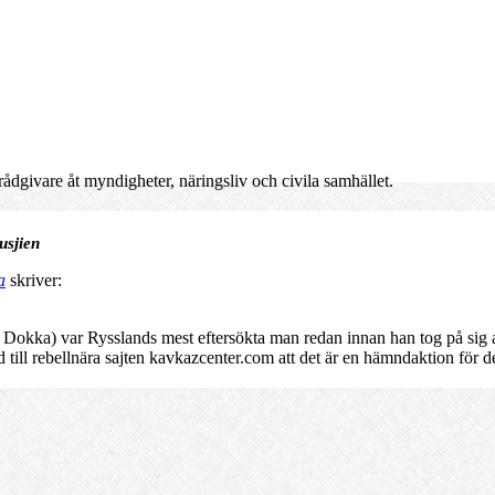
dgivare åt myndigheter, näringsliv och civila samhället.
usjien
a
skriver:
kka) var Rysslands mest eftersökta man redan innan han tog på sig a
ll rebellnära sajten kavkazcenter.com att det är en hämndaktion för de 