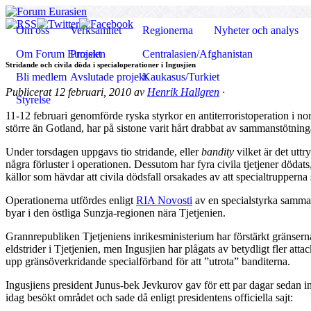
Om oss
Verksamhet
Regionerna
Nyheter och analys
Om Forum Eurasien
Projekt
Centralasien/Afghanistan
Stridande och civila döda i specialoperationer i Ingusjien
Bli medlem
Avslutade projekt
Kaukasus/Turkiet
Publicerat
12 februari, 2010
av
Henrik Hallgren
·
Styrelse
11-12 februari genomförde ryska styrkor en antiterroristoperation i no
större än Gotland, har på sistone varit hårt drabbat av sammanstötnin
Under torsdagen uppgavs tio stridande, eller
bandity
vilket är det utt
några förluster i operationen. Dessutom har fyra civila tjetjener dödat
källor som hävdar att civila dödsfall orsakades av att specialtrupperna 
Operationerna utfördes enligt
RIA Novosti
av en specialstyrka samman
byar i den östliga Sunzja-regionen nära Tjetjenien.
Grannrepubliken Tjetjeniens inrikesministerium har förstärkt gräns
eldstrider i Tjetjenien, men Ingusjien har plågats av betydligt fler att
upp gränsöverkridande specialförband för att ”utrota” banditerna.
Ingusjiens president Junus-bek Jevkurov gav för ett par dagar sedan i
idag besökt området och sade då enligt presidentens officiella sajt: