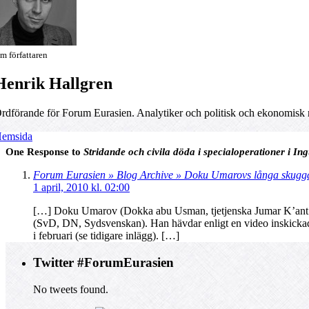
m författaren
Henrik Hallgren
rdförande för Forum Eurasien. Analytiker och politisk och ekonomisk rå
emsida
One Response to
Stridande och civila döda i specialoperationer i Ing
Forum Eurasien » Blog Archive » Doku Umarovs långa skugg
1 april, 2010 kl. 02:00
[…] Doku Umarov (Dokka abu Usman, tjetjenska Jumar K’ant Do
(SvD, DN, Sydsvenskan). Han hävdar enligt en video inskickad ti
i februari (se tidigare inlägg). […]
Twitter #ForumEurasien
No tweets found.