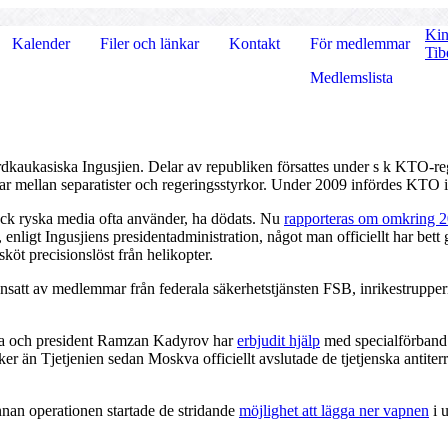
Kin
Kalender
Filer och länkar
Kontakt
För medlemmar
Tib
Medlemslista
rdkaukasiska Ingusjien. Delar av republiken försattes under s k KTO-regim
gar mellan separatister och regeringsstyrkor. Under 2009 infördes KTO i
ryck ryska media ofta använder, ha dödats. Nu
rapporteras om omkring 
s, enligt Ingusjiens presidentadministration, något man officiellt har be
sköt precisionslöst från helikopter.
satt av medlemmar från federala säkerhetstjänsten FSB, inrikestrupperna
erna och president Ramzan Kadyrov har
erbjudit hjälp
med specialförband.
acker än Tjetjenien sedan Moskva officiellt avslutade de tjetjenska antiter
nnan operationen startade de stridande
möjlighet att lägga ner vapnen
i 