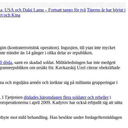
a, USA och Dalai Lama – Fortsatt tango för två
Tigerns år har börjat i
et och Kina
 (kontraterroristisk operation). Ingusjien, till ytan inte mycket
nte mindre än 14 gånger i olika delar av republiken.
20 döda
, samt en skadad soldat. Militärledningen har inte medgett
tt grannrepubliken om ursäkt för. Kavkazskij Uzel citerar obekräftade
 och reguljära armén och inriktar sig på militanta grupperingar i
 I Tjetjenien
dödades häromdagen flera soldater och rebeller
i
roroperationerna i april 2009. Kadyrov har också erbjudit sig att sätta
utbyte mot mild behandling. Han besökte under fredageftermiddagen