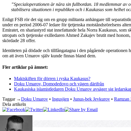
”Specialoperationen är nära sin fullbordan. 18 medlemmar av ola
stabilisera situationen i republiken och i Kaukasus som helhet och
Enligt FSB rör det sig om en grupp militanta anhängare till separatist
under en period 2006-07 ledare för tjetjenska motståndsrörelsens alter
Emiratet, en shariastyrd stat innefattande hela Norra Kaukasus, som 
utropats och tjetjenske exilledaren Ahmed Zakajev brutit med honom,
skördade 28 offer.
Identiteten på dödade och tillfångatagna i den pågående operationen ha
om att även Umarov själv kunde finnas bland dem.
Fler artiklar på ämnet:
Maktskiften för dörren i ryska Kaukasus?
Doku Umarov, Domodedovo och vägen därifrån
Kaukasiska islamistledaren Doku Umarov avsäger sig ledarska
Taggar →
Doku Umarov
•
Ingusjien
•
Junus-bek Jevkurov
•
Ramzan 
Dela artikeln