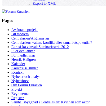
Export to XML
Pages
Avslutade projekt
Bli medlem
Centralasien/Afghanistan
Centralasiens vatten: konflikt eller samarbetspotential?
Eurasiska vägval: Seminarieserie 2012
Filer och länkar
För medlemmar
Henrik Hallgren
Kalender
Kaukasus/Turkiet
Kontakt
Nyheter och analys
Nyhetsbrev
Om Forum Eurasien
Projekt
Regionerna
Register
Samhällsbyggnad i Centralasien: Kvinnan som aktör