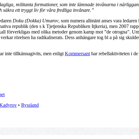
gliga, militanta formationer, som inte lämnade invånarna i närliggande
 säkra ett tryggt liv för våra fredliga invånare.”
ledaren
Doku (Dokka) Umarov
, som numera allmänt anses vara ledaren
nativa republik (den s k Tjetjenska Republiken Itjkeria), men 2007 rappo
skall förverkligas med olika metoder genom kamp mot ”de otrogna”. Umaro
 verkar rörelsen ha radikaliserats. Dess anhängare tog bl a på sig sk
r inte tillkännagivits, men enligt
Kommersant
har rebellaktiviteten i d
pet
Kadyrov
•
Ryssland