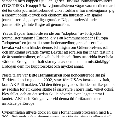
samband med kuppen i juli, enligt det Turkiska Journalistförbundet
(TGS/DISK). Knappt 5 % av journalisterna vågar vara medlemmar i
det turkiska journalistförbundet vilket förklarar hur medieägarna p g
a enormt politiskt tryck och ekonomiska intressen kan sparka
journalister på godtyckliga grunder. Någon undersökande
journalistik går inte längre att genomföra.
Yavuz Baydar framförde en idé om ”adoption” av förtryckta
journalister runtom i Europa, d v s att kommuner/städer i Europa
”adopterar” en journalist som hedersmedborgare och ser till att
bevaka vad som händer denne. På frågan om Gülenrörelsens roll
och inriktning svarade Yavuz Baydar att rörelsen har ingen fast linje,
de är sunnimuslimer, ofta välutbildade och finns utspridda över hela
världen. Erdogan har haft stor nytta av dem men nu misstänkliggör
Erdogan dem för kuppförsöket och mycket annat.
Nästa talare var
Bitte Hammargren
som koncentrerade sig på
Turkiets plats i regionen. 2002, strax före USA:s invasion av Irak,
kom AKP till makten. Vid den tiden präglades Turkiets utrikespolitik
av rädslan för att kurder skulle få självstyre i norra Irak, vilket också
blev fallet, och att det sedan skulle påverka även läget internt i
landet. AKP och Erdogan var vid denna tid fortfarande mer
inriktade på Europa.
Cypernfrågan utlyste dock en kris i förhandlingsprocessen med EU.
2004 fick grek-och turkcyprioterna, var för sig, rösta ja eller nej till