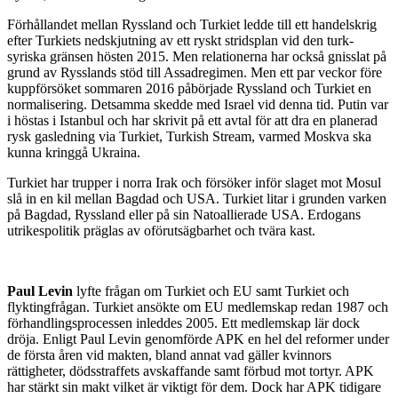
Förhållandet mellan Ryssland och Turkiet ledde till ett handelskrig
efter Turkiets nedskjutning av ett ryskt stridsplan vid den turk-
syriska gränsen hösten 2015. Men relationerna har också gnisslat på
grund av Rysslands stöd till Assadregimen. Men ett par veckor före
kuppförsöket sommaren 2016 påbörjade Ryssland och Turkiet en
normalisering. Detsamma skedde med Israel vid denna tid. Putin var
i höstas i Istanbul och har skrivit på ett avtal för att dra en planerad
rysk gasledning via Turkiet, Turkish Stream, varmed Moskva ska
kunna kringgå Ukraina.
Turkiet har trupper i norra Irak och försöker inför slaget mot Mosul
slå in en kil mellan Bagdad och USA. Turkiet litar i grunden varken
på Bagdad, Ryssland eller på sin Natoallierade USA. Erdogans
utrikespolitik präglas av oförutsägbarhet och tvära kast.
Paul Levin
lyfte frågan om Turkiet och EU samt Turkiet och
flyktingfrågan. Turkiet ansökte om EU medlemskap redan 1987 och
förhandlingsprocessen inleddes 2005. Ett medlemskap lär dock
dröja. Enligt Paul Levin genomförde APK en hel del reformer under
de första åren vid makten, bland annat vad gäller kvinnors
rättigheter, dödsstraffets avskaffande samt förbud mot tortyr. APK
har stärkt sin makt vilket är viktigt för dem. Dock har APK tidigare