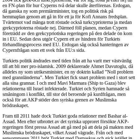
en FN-plan för hur Cyperns två delar skulle återförenas. Erdogan,
då ganska ny som premiärminister, tog en politisk risk på
hemmaplan genom att gå in för ett ja för Kofi Annans fredsplan.
Tvärtemot vad många trott röstade också turkcyprioterna ja medan
grekcyprioterna röstade nej. Därmed föll planen, medan Cypern
företrädd av den grekcypriotiska regeringen på den delade ön kom
in i EU. Sedan dess utgör Cypern ett av hindren för Turkiets
förhandlingsprocess med EU. Erdogan såg också hanteringen av
Cypernfrågan som ett svek från EU:s sida.
Turkiets politik ändrades med tiden från att ha varit mer västvänlig
till att bli mer pro-islamisk. 2009 deklarerade Ahmet Davutoglu, då
alldeles ny som utrikesminister, en ny doktrin kallad ”Noll problem
med grannländerna”. Men Turkiet fick snart problem med i stort sett
alla sina grannar. I och med Mavi Marmara (Ship to Gaza) blev
relationerna till Israel infekterade. Turkiet och Syrien hamnade så
småningom i konflikt, till stor del beroende på kurdfrågan, men
också för att AKP stöder den syriska grenen av Muslimska
brödraskapet.
Fram till 2011 hade dock Turkiet goda relationer med Bashar al-
Assad. Men efter utbrottet av det syriska upproret försökte AKP-
regeringen först pressa Assad att gå med på att dela på makten med
Muslimska brödraskapet, vilket Assad vägrade. Från och med
sensommaren 2011 bröt Turkiet med Damaskus och gick istället in