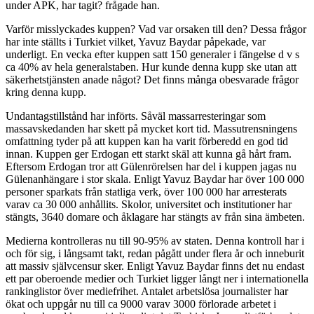
under APK, har tagit? frågade han.
Varför misslyckades kuppen? Vad var orsaken till den? Dessa frågor
har inte ställts i Turkiet vilket, Yavuz Baydar påpekade, var
underligt. En vecka efter kuppen satt 150 generaler i fängelse d v s
ca 40% av hela generalstaben. Hur kunde denna kupp ske utan att
säkerhetstjänsten anade något? Det finns många obesvarade frågor
kring denna kupp.
Undantagstillstånd har införts. Såväl massarresteringar som
massavskedanden har skett på mycket kort tid. Massutrensningens
omfattning tyder på att kuppen kan ha varit förberedd en god tid
innan. Kuppen ger Erdogan ett starkt skäl att kunna gå hårt fram.
Eftersom Erdogan tror att Gülenrörelsen har del i kuppen jagas nu
Gülenanhängare i stor skala. Enligt Yavuz Baydar har över 100 000
personer sparkats från statliga verk, över 100 000 har arresterats
varav ca 30 000 anhållits. Skolor, universitet och institutioner har
stängts, 3640 domare och åklagare har stängts av från sina ämbeten.
Medierna kontrolleras nu till 90-95% av staten. Denna kontroll har i
och för sig, i långsamt takt, redan pågått under flera år och inneburit
att massiv självcensur sker. Enligt Yavuz Baydar finns det nu endast
ett par oberoende medier och Turkiet ligger långt ner i internationella
rankinglistor över mediefrihet. Antalet arbetslösa journalister har
ökat och uppgår nu till ca 9000 varav 3000 förlorade arbetet i