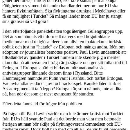
gäller det första, Turkiet och EU, ska krav ställas på mänskliga
rättigheter o s v men i det andra handlar det mer om hur EU ska
hantera flyktingfrågan. Ska flyktingarna drunkna i Medelhavet eller
få en möjlighet i Turkiet? Så många länder inom EU har ju stängt
sina gränser så vad göra?
I den efterföljande paneldebatten togs återigen Gülengruppen upp.
Det är som nämnts ett informellt nätverk med högutbildade
medlemmar med religiösa idéer som blivit en maktdelare i turkisk
politik och just nu ”hatade” av Erdogan och många andra. Idén om
adoption av journalister bemöttes positivt. Paul Levin underströk att
tillsättandet av tjänster i Turkiet numera inte skedde p g a meriter
utan ofta på att personen i fråga är ja-sägare och ger sitt fulla stöd till
Erdogan. I Erdogans närhet bildas nu ultranationalistiska
antivästgrupper liknande de som finns i Ryssland. Bitte
Hammargren nämnde att Putin varit i Istanbul och träffat Erdogan.
Vad avhandlades där? Tjuv- och rackarspel. Kanske låter Turkiet
Assadregimen att ta Aleppo? Erdogan är, som nämnts, inte att lita
på, han gör det som är mest gynnsamt för stunden.
Efter detta fanns tid för frågor från publiken.
På frågan till Paul Levin varför man inte är mer kritisk mot Turkiet
från EU:s håll svarade Paul att det borde man vara men betonade
återigen att man bör skilja på flyktingöverenskommelsen och EU-
medlemskapet. Dock höll han med om att EU delvis blivit beroende