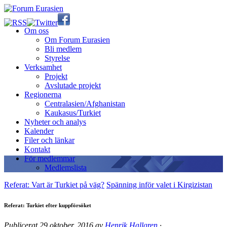
Om oss
Om Forum Eurasien
Bli medlem
Styrelse
Verksamhet
Projekt
Avslutade projekt
Regionerna
Centralasien/Afghanistan
Kaukasus/Turkiet
Nyheter och analys
Kalender
Filer och länkar
Kontakt
För medlemmar
Medlemslista
Referat: Vart är Turkiet på väg?
Spänning inför valet i Kirgizistan
Referat: Turkiet efter kuppförsöket
Publicerat
29 oktober, 2016
av
Henrik Hallgren
·