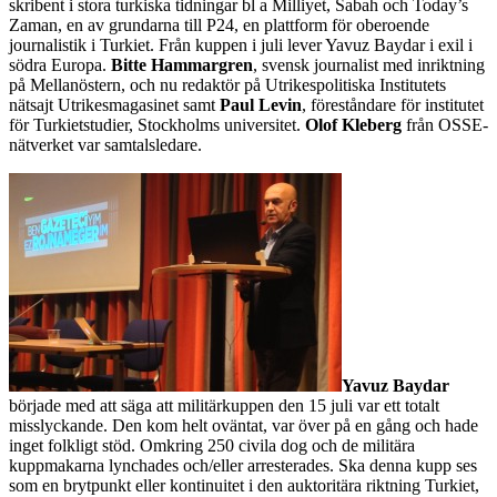
skribent i stora turkiska tidningar bl a Milliyet, Sabah och Today’s
Zaman, en av grundarna till P24, en plattform för oberoende
journalistik i Turkiet. Från kuppen i juli lever Yavuz Baydar i exil i
södra Europa.
Bitte Hammargren
, svensk journalist med inriktning
på Mellanöstern, och nu redaktör på Utrikespolitiska Institutets
nätsajt Utrikesmagasinet samt
Paul Levin
, föreståndare för institutet
för Turkietstudier, Stockholms universitet.
Olof Kleberg
från OSSE-
nätverket var samtalsledare.
Yavuz Baydar
började med att säga att militärkuppen den 15 juli var ett totalt
misslyckande. Den kom helt oväntat, var över på en gång och hade
inget folkligt stöd. Omkring 250 civila dog och de militära
kuppmakarna lynchades och/eller arresterades. Ska denna kupp ses
som en brytpunkt eller kontinuitet i den auktoritära riktning Turkiet,