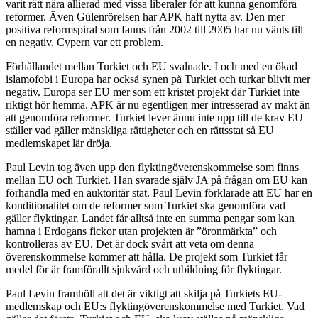
varit rätt nära allierad med vissa liberaler för att kunna genomföra
reformer. Även Gülenrörelsen har APK haft nytta av. Den mer
positiva reformspiral som fanns från 2002 till 2005 har nu vänts till
en negativ. Cypern var ett problem.
Förhållandet mellan Turkiet och EU svalnade. I och med en ökad
islamofobi i Europa har också synen på Turkiet och turkar blivit mer
negativ. Europa ser EU mer som ett kristet projekt där Turkiet inte
riktigt hör hemma. APK är nu egentligen mer intresserad av makt än
att genomföra reformer. Turkiet lever ännu inte upp till de krav EU
ställer vad gäller mänskliga rättigheter och en rättsstat så EU
medlemskapet lär dröja.
Paul Levin tog även upp den flyktingöverenskommelse som finns
mellan EU och Turkiet. Han svarade själv JA på frågan om EU kan
förhandla med en auktoritär stat. Paul Levin förklarade att EU har en
konditionalitet om de reformer som Turkiet ska genomföra vad
gäller flyktingar. Landet får alltså inte en summa pengar som kan
hamna i Erdogans fickor utan projekten är ”öronmärkta” och
kontrolleras av EU. Det är dock svårt att veta om denna
överenskommelse kommer att hålla. De projekt som Turkiet får
medel för är framförallt sjukvård och utbildning för flyktingar.
Paul Levin framhöll att det är viktigt att skilja på Turkiets EU-
medlemskap och EU:s flyktingöverenskommelse med Turkiet. Vad