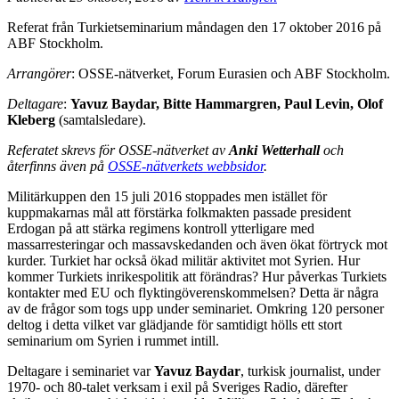
Referat från Turkietseminarium måndagen den 17 oktober 2016 på
ABF Stockholm.
Arrangörer
: OSSE-nätverket, Forum Eurasien och ABF Stockholm.
Deltagare
:
Yavuz Baydar, Bitte Hammargren, Paul Levin, Olof
Kleberg
(samtalsledare).
Referatet skrevs för OSSE-nätverket av
Anki Wetterhall
och
återfinns även på
OSSE-nätverkets webbsidor
.
Militärkuppen den 15 juli 2016 stoppades men istället för
kuppmakarnas mål att förstärka folkmakten passade president
Erdogan på att stärka regimens kontroll ytterligare med
massarresteringar och massavskedanden och även ökat förtryck mot
kurder. Turkiet har också ökad militär aktivitet mot Syrien. Hur
kommer Turkiets inrikespolitik att förändras? Hur påverkas Turkiets
kontakter med EU och flyktingöverenskommelsen? Detta är några
av de frågor som togs upp under seminariet. Omkring 120 personer
deltog i detta vilket var glädjande för samtidigt hölls ett stort
seminarium om Syrien i rummet intill.
Deltagare i seminariet var
Yavuz Baydar
, turkisk journalist, under
1970- och 80-talet verksam i exil på Sveriges Radio, därefter