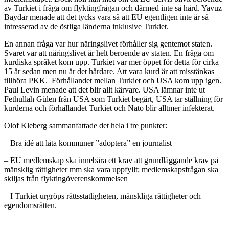
av Turkiet i fråga om flyktingfrågan och därmed inte så hård. Yavuz
Baydar menade att det tycks vara så att EU egentligen inte är så
intresserad av de östliga länderna inklusive Turkiet.
En annan fråga var hur näringslivet förhåller sig gentemot staten.
Svaret var att näringslivet är helt beroende av staten. En fråga om
kurdiska språket kom upp. Turkiet var mer öppet för detta för cirka
15 år sedan men nu är det hårdare. Att vara kurd är att misstänkas
tillhöra PKK. Förhållandet mellan Turkiet och USA kom upp igen.
Paul Levin menade att det blir allt kärvare. USA lämnar inte ut
Fethullah Gülen från USA som Turkiet begärt, USA tar ställning för
kurderna och förhållandet Turkiet och Nato blir alltmer infekterat.
Olof Kleberg sammanfattade det hela i tre punkter:
– Bra idé att låta kommuner ”adoptera” en journalist
– EU medlemskap ska innebära ett krav att grundläggande krav på
mänsklig rättigheter mm ska vara uppfyllt; medlemskapsfrågan ska
skiljas från flyktingöverenskommelsen
– I Turkiet urgröps rättsstatligheten, mänskliga rättigheter och
egendomsrätten.