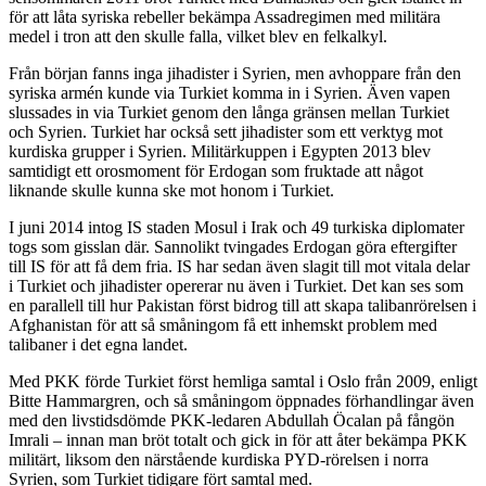
för att låta syriska rebeller bekämpa Assadregimen med militära
medel i tron att den skulle falla, vilket blev en felkalkyl.
Från början fanns inga jihadister i Syrien, men avhoppare från den
syriska armén kunde via Turkiet komma in i Syrien. Även vapen
slussades in via Turkiet genom den långa gränsen mellan Turkiet
och Syrien. Turkiet har också sett jihadister som ett verktyg mot
kurdiska grupper i Syrien. Militärkuppen i Egypten 2013 blev
samtidigt ett orosmoment för Erdogan som fruktade att något
liknande skulle kunna ske mot honom i Turkiet.
I juni 2014 intog IS staden Mosul i Irak och 49 turkiska diplomater
togs som gisslan där. Sannolikt tvingades Erdogan göra eftergifter
till IS för att få dem fria. IS har sedan även slagit till mot vitala delar
i Turkiet och jihadister opererar nu även i Turkiet. Det kan ses som
en parallell till hur Pakistan först bidrog till att skapa talibanrörelsen i
Afghanistan för att så småningom få ett inhemskt problem med
talibaner i det egna landet.
Med PKK förde Turkiet först hemliga samtal i Oslo från 2009, enligt
Bitte Hammargren, och så småningom öppnades förhandlingar även
med den livstidsdömde PKK-ledaren Abdullah Öcalan på fångön
Imrali – innan man bröt totalt och gick in för att åter bekämpa PKK
militärt, liksom den närstående kurdiska PYD-rörelsen i norra
Syrien, som Turkiet tidigare fört samtal med.