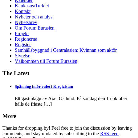
Kalender
Kaukasus/Turkiet
Kontakt
Nyheter och analys
Nyhetsbrev
Om Forum Eurasien
Projekt
Regionerna
Register
Samhällsbyggnad i Centralasien: Kvinnan som aktör
Styrelse
Välkommen till Forum Eurasien
The Latest
Spänning inför valet i Kirgizistan
Ett gästinlägg av Axel Östlund. På söndag den 15 oktober
hålls de friaste
[…]
More
Thanks for dropping by! Feel free to join the discussion by leaving
comments, and stay updated by subscribing to the
RSS feed
.